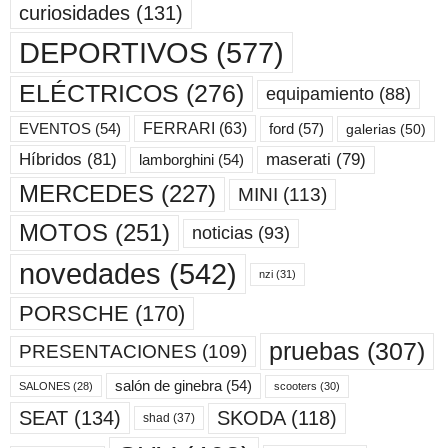
curiosidades
(131)
DEPORTIVOS
(577)
ELÉCTRICOS
(276)
equipamiento
(88)
ford
(57)
FERRARI
(63)
EVENTOS
(54)
galerias
(50)
maserati
(79)
Híbridos
(81)
lamborghini
(54)
MERCEDES
(227)
MINI
(113)
MOTOS
(251)
noticias
(93)
novedades
(542)
nzi
(31)
PORSCHE
(170)
pruebas
(307)
PRESENTACIONES
(109)
salón de ginebra
(54)
scooters
(30)
SALONES
(28)
SKODA
(118)
SEAT
(134)
shad
(37)