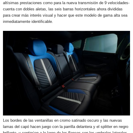
altísimas prestaciones como para la nueva transmisión de 9 velocidades-
cuenta con dobles aletas, las seis barras horizontales ahora divididas
para crear más interés visual y hacer que este modelo de gama alta sea
inmediatamente identificable.
Los bordes de las ventanillas en cromo satinado oscuro y las nuevas
lamas del capó hacen juego con la parrilla delantera y el splitter en negro
brillante, y continúan a lo largo de los flancos con los umbrales laterales