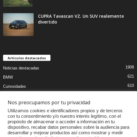
CUPRA Tavascan VZ. Un SUV realemente
divertido
Artículos destacados
1908
Noticias destacadas
621
BMW
610
Curiosidades
439
Pruebas coches
Nos preocupamos por tu privacidad
393
Audi
Utilizamos cookies e identificadores propios y de terceros
376
MOTOS
con tu consentimiento y/o nuestro interés legítimo, con el
propósito de almacenar o acceder a información en tu
333
Competiciones
dispositivo, recabar datos personales sobre la audiencia para
298
Mercedes
desarrollar y mejorar productos así como mostrar y medir