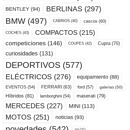
BERLINAS
(297)
BENTLEY
(94)
BMW
(497)
cascos
(60)
CABRIOS
(40)
COMPACTOS
(215)
COCHES
(43)
competiciones
(146)
Cupra
(70)
COUPES
(42)
curiosidades
(131)
DEPORTIVOS
(577)
ELÉCTRICOS
(276)
equipamiento
(88)
ford
(57)
FERRARI
(63)
EVENTOS
(54)
galerias
(50)
maserati
(79)
Híbridos
(81)
lamborghini
(54)
MERCEDES
(227)
MINI
(113)
MOTOS
(251)
noticias
(93)
novedades
(542)
nzi
(31)