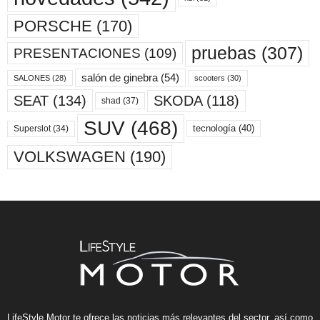
PORSCHE
(170)
pruebas
(307)
PRESENTACIONES
(109)
salón de ginebra
(54)
scooters
(30)
SALONES
(28)
SKODA
(118)
SEAT
(134)
shad
(37)
SUV
(468)
tecnología
(40)
Superslot
(34)
VOLKSWAGEN
(190)
LifeStyle Motor te ofrece las noticias más relevantes del sector, así como