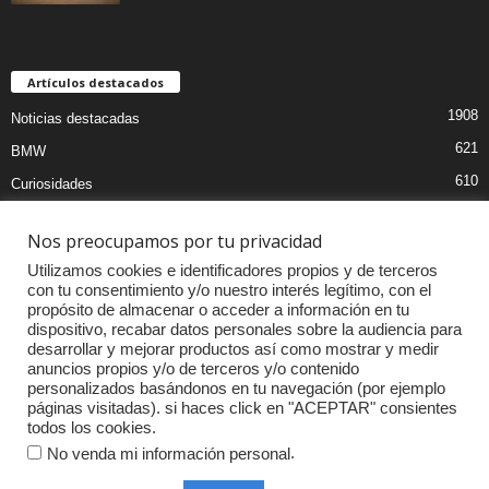
Artículos destacados
1908
Noticias destacadas
621
BMW
610
Curiosidades
439
Pruebas coches
Nos preocupamos por tu privacidad
393
Audi
Utilizamos cookies e identificadores propios y de terceros
376
MOTOS
con tu consentimiento y/o nuestro interés legítimo, con el
propósito de almacenar o acceder a información en tu
333
Competiciones
dispositivo, recabar datos personales sobre la audiencia para
298
Mercedes
desarrollar y mejorar productos así como mostrar y medir
anuncios propios y/o de terceros y/o contenido
257
Accesorios
personalizados basándonos en tu navegación (por ejemplo
páginas visitadas). si haces click en "ACEPTAR" consientes
232
Porsche
todos los cookies.
.
No venda mi información personal