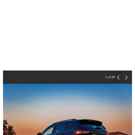
.
1
of 62