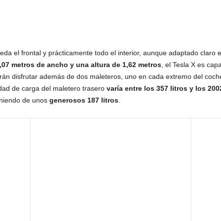
eda el frontal y prácticamente todo el interior, aunque adaptado clar
2,07 metros de ancho y una altura de 1,62 metros
, el Tesla X es cap
drán disfrutar además de dos maleteros, uno en cada extremo del coche
dad de carga del maletero trasero
varía entre los 357 litros y los 200
oniendo de unos
generosos 187 litros
.