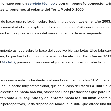
y lo hace con un
servicio técnico
y con un pequeño concesionario 
tesía, ponernos al volante del Tesla Model X 100D.
 de hacer una reflexión, sobre Tesla, marca que
nace en el año 2003
 la movilidad eléctrica aplicada al sector del automóvil, consiguiendo 
on los más prestacionales del mercado dentro de este segmento.
miento así que sobre la base del depotivo biplaza Lotus Elise fabricar
ces
, lo que fue todo un logro para un coche eléctrico. Pero
fue en 201
el
Model S
, presentándose como el primer sedan premium eléctrico, que
posicionar a este coche dentro del reñido segmento de los SUV, que t
 de un coche muy prestacional, que en el caso del
Model X 100D
, el
eléctrica de
hasta 565 km
, ofreciendo unas prestaciones que para u
 tan solo 4,29 segundos y de lanzarse hasta los 250 km/h
. Ahora b
 hiperdeportivos, Tesla dispone del
Model X P100D
, que ofrece una fu