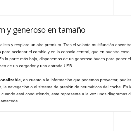
um y generoso en tamaño
malista y respiara un aire premium. Tras el volante multifunción encon
para accionar el cambio y en la consola central, que en nuestro caso e
 En la parte más baja, disponemos de un generoso hueco para poner e
onen de un cargador y una entrada USB.
sonalizable
, en cuanto a la información que podemos proyectar, pudie
, la navegación o el sistema de presión de neumáticos del coche. En la
 cuando está conduciendo, este representa a la vez unos diagramas de
 antecede.