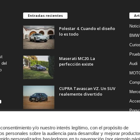
Entradas recientes
Art
Notic
Polestar 4. Cuando el diseño
lo es todo
BMW
Curio
Prueb
st
Maserati MC20. La
 del
perfección existe
Audi
o
MOT
Compe
CUPRA Tavascan VZ. Un SUV
Merc
realemente divertido
Acces
Porsc
 consentimiento y/o nuestro interés legítimo, con el propósito de
os personales sobre la audiencia para desarrollar y mejorar producto
tenido personalizados basándonos en tu navegación (por ejemplo pág