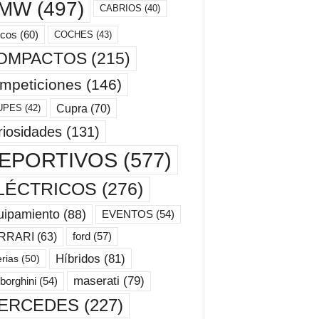
MW
(497)
CABRIOS
(40)
cos
(60)
COCHES
(43)
OMPACTOS
(215)
mpeticiones
(146)
Cupra
(70)
UPES
(42)
riosidades
(131)
EPORTIVOS
(577)
LÉCTRICOS
(276)
uipamiento
(88)
EVENTOS
(54)
ford
(57)
RRARI
(63)
Híbridos
(81)
erias
(50)
maserati
(79)
borghini
(54)
ERCEDES
(227)