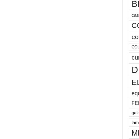
B
cas
C
co
CO
cu
D
E
eq
FE
gal
lam
M