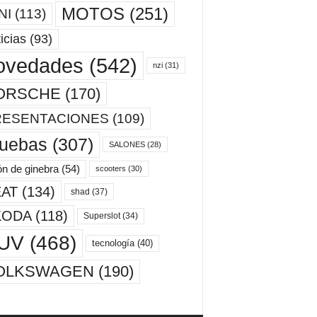
MOTOS
(251)
NI
(113)
icias
(93)
ovedades
(542)
nzi
(31)
ORSCHE
(170)
RESENTACIONES
(109)
ruebas
(307)
SALONES
(28)
ón de ginebra
(54)
scooters
(30)
AT
(134)
shad
(37)
KODA
(118)
Superslot
(34)
UV
(468)
tecnología
(40)
OLKSWAGEN
(190)