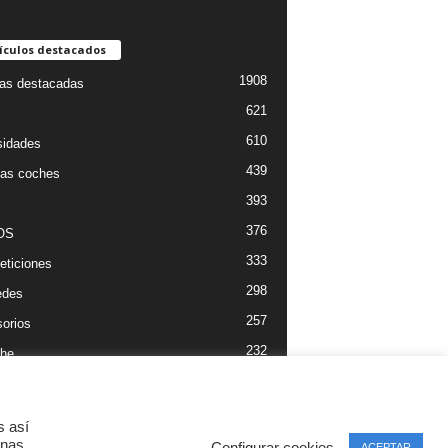
ículos destacados
1908
ias destacadas
621
610
sidades
439
as coches
393
376
OS
333
ticiones
298
edes
257
orios
232
he
s así
inas
Configurar cookies
ACEPTAR