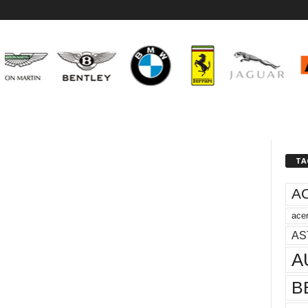
TA
A
acer
AS
A
B