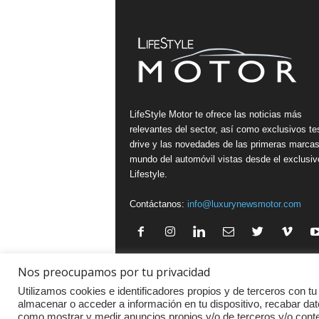
LifeStyle Motor te ofrece las noticias más
relevantes del sector, así como exclusivos te
drive y las novedades de las primeras marcas
mundo del automóvil vistas desde el exclusiv
Lifestyle.
Contáctanos:
info@luxurynewsmotor.com
Nos preocupamos por tu privacidad
Política de Privacidad
·
Aviso legal
·
Política de Cookies
Utilizamos cookies e identificadores propios y de terceros con tu
almacenar o acceder a información en tu dispositivo, recabar dat
como mostrar y medir anuncios propios y/o de terceros y/o con