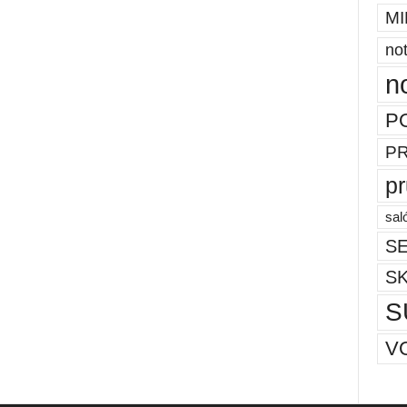
MI
not
n
P
P
p
sal
SE
S
S
V