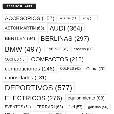
TAGS POPULARES
ACCESORIOS
(157)
acerbis
(41)
amg
(36)
AUDI
(364)
ASTON MARTIN
(63)
BERLINAS
(297)
BENTLEY
(94)
BMW
(497)
cascos
(60)
CABRIOS
(40)
COMPACTOS
(215)
COCHES
(43)
competiciones
(146)
Cupra
(70)
COUPES
(42)
curiosidades
(131)
DEPORTIVOS
(577)
ELÉCTRICOS
(276)
equipamiento
(88)
ford
(57)
FERRARI
(63)
EVENTOS
(54)
galerias
(50)