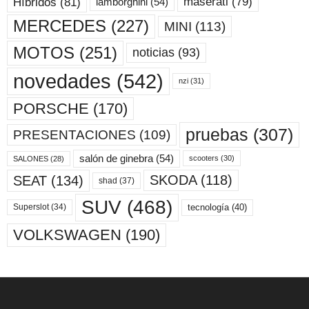
maserati
(79)
Híbridos
(81)
lamborghini
(54)
MERCEDES
(227)
MINI
(113)
MOTOS
(251)
noticias
(93)
novedades
(542)
nzi
(31)
PORSCHE
(170)
pruebas
(307)
PRESENTACIONES
(109)
salón de ginebra
(54)
scooters
(30)
SALONES
(28)
SKODA
(118)
SEAT
(134)
shad
(37)
SUV
(468)
tecnología
(40)
Superslot
(34)
VOLKSWAGEN
(190)