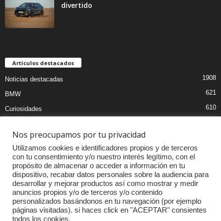
divertido
Artículos destacados
1908
Noticias destacadas
621
BMW
610
Curiosidades
439
Pruebas coches
Nos preocupamos por tu privacidad
393
Audi
Utilizamos cookies e identificadores propios y de terceros
376
MOTOS
con tu consentimiento y/o nuestro interés legítimo, con el
propósito de almacenar o acceder a información en tu
333
Competiciones
dispositivo, recabar datos personales sobre la audiencia para
298
Mercedes
desarrollar y mejorar productos así como mostrar y medir
anuncios propios y/o de terceros y/o contenido
257
Accesorios
personalizados basándonos en tu navegación (por ejemplo
páginas visitadas). si haces click en "ACEPTAR" consientes
232
Porsche
todos los cookies.