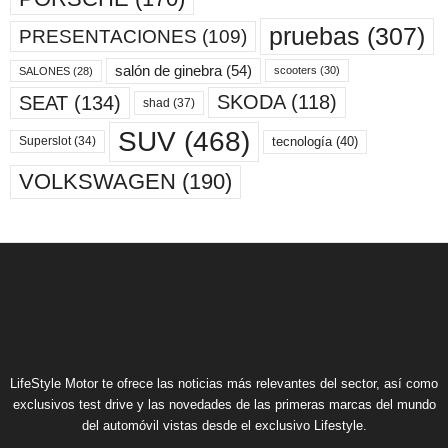
pruebas
(307)
PRESENTACIONES
(109)
salón de ginebra
(54)
scooters
(30)
SALONES
(28)
SKODA
(118)
SEAT
(134)
shad
(37)
SUV
(468)
tecnología
(40)
Superslot
(34)
VOLKSWAGEN
(190)
LifeStyle Motor te ofrece las noticias más relevantes del sector, así como
exclusivos test drive y las novedades de las primeras marcas del mundo
del automóvil vistas desde el exclusivo Lifestyle.