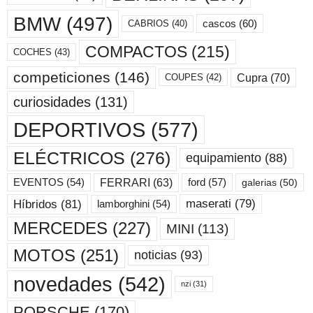
BMW
(497)
cascos
(60)
CABRIOS
(40)
COMPACTOS
(215)
COCHES
(43)
competiciones
(146)
Cupra
(70)
COUPES
(42)
curiosidades
(131)
DEPORTIVOS
(577)
ELÉCTRICOS
(276)
equipamiento
(88)
ford
(57)
FERRARI
(63)
EVENTOS
(54)
galerias
(50)
maserati
(79)
Híbridos
(81)
lamborghini
(54)
MERCEDES
(227)
MINI
(113)
MOTOS
(251)
noticias
(93)
novedades
(542)
nzi
(31)
PORSCHE
(170)