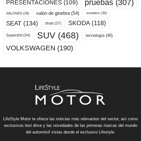
pruebas
(307)
PRESENTACIONES
(109)
salón de ginebra
(54)
scooters
(30)
SALONES
(28)
SKODA
(118)
SEAT
(134)
shad
(37)
SUV
(468)
tecnología
(40)
Superslot
(34)
VOLKSWAGEN
(190)
LifeStyle Motor te ofrece las noticias más relevantes del sector, así como
exclusivos test drive y las novedades de las primeras marcas del mundo
del automóvil vistas desde el exclusivo Lifestyle.