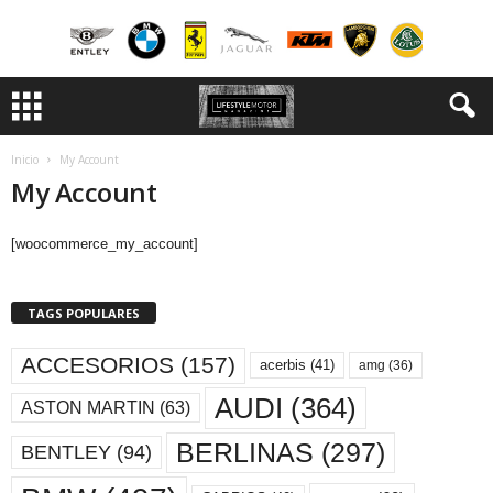
Inicio
My Account
My Account
[woocommerce_my_account]
TAGS POPULARES
ACCESORIOS
(157)
acerbis
(41)
amg
(36)
AUDI
(364)
ASTON MARTIN
(63)
BERLINAS
(297)
BENTLEY
(94)