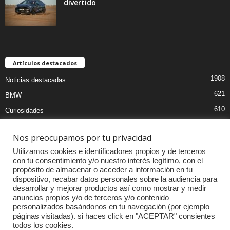
divertido
Artículos destacados
1908
Noticias destacadas
621
BMW
610
Curiosidades
439
Pruebas coches
Nos preocupamos por tu privacidad
393
Audi
Utilizamos cookies e identificadores propios y de terceros
376
MOTOS
con tu consentimiento y/o nuestro interés legítimo, con el
propósito de almacenar o acceder a información en tu
333
Competiciones
dispositivo, recabar datos personales sobre la audiencia para
298
Mercedes
desarrollar y mejorar productos así como mostrar y medir
anuncios propios y/o de terceros y/o contenido
257
Accesorios
personalizados basándonos en tu navegación (por ejemplo
páginas visitadas). si haces click en "ACEPTAR" consientes
232
Porsche
todos los cookies.