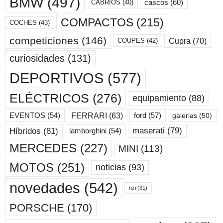
BMW
(497)
cascos
(60)
CABRIOS
(40)
COMPACTOS
(215)
COCHES
(43)
competiciones
(146)
Cupra
(70)
COUPES
(42)
curiosidades
(131)
DEPORTIVOS
(577)
ELÉCTRICOS
(276)
equipamiento
(88)
ford
(57)
FERRARI
(63)
EVENTOS
(54)
galerias
(50)
maserati
(79)
Híbridos
(81)
lamborghini
(54)
MERCEDES
(227)
MINI
(113)
MOTOS
(251)
noticias
(93)
novedades
(542)
nzi
(31)
PORSCHE
(170)