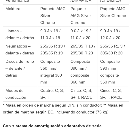
Performance
/DINAMICA
/DINAMICA
Moldura
Paquete AMG
Paquete
Paquete AMG
Silver
AMG Silver
Silver Chrome
Chrome
Chrome
Llantas –
9.0 J x 19 /
9.0 J x 19 /
9.0 J x 19 /
delante / detrás
11.0 J x 19
11.0 J x 20
12.0 J x 20
Neumáticos –
255/35 R 19 /
265/35 R 19 /
265/35 R1 9 /
delante / detrás
295/35 R 19
295/30 R 20
305/30 R 20
Discos de freno
Composite
Composite
Composite
– delante /
360 mm/
390 mm/
390 mm/
detrás
integral 360
composite
composite
mm
360 mm
360 mm
Modos de
Cuatro: C, S,
Cinco: C, S,
Cinco: C, S,
conducción
S+, I
S+, I, RACE
S+, I, RACE
* Masa en orden de marcha según DIN, sin conductor; ** Masa en
orden de marcha según EC, incluyendo conductor (75 kg)
Con sistema de amortiguación adaptativa de serie