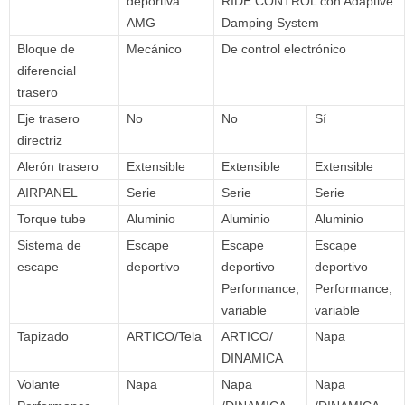
deportiva
RIDE CONTROL con Adaptive
AMG
Damping System
Bloque de
Mecánico
De control electrónico
diferencial
trasero
Eje trasero
No
No
Sí
directriz
Alerón trasero
Extensible
Extensible
Extensible
AIRPANEL
Serie
Serie
Serie
Torque tube
Aluminio
Aluminio
Aluminio
Sistema de
Escape
Escape
Escape
escape
deportivo
deportivo
deportivo
Performance,
Performance,
variable
variable
Tapizado
ARTICO/Tela
ARTICO/
Napa
DINAMICA
Volante
Napa
Napa
Napa