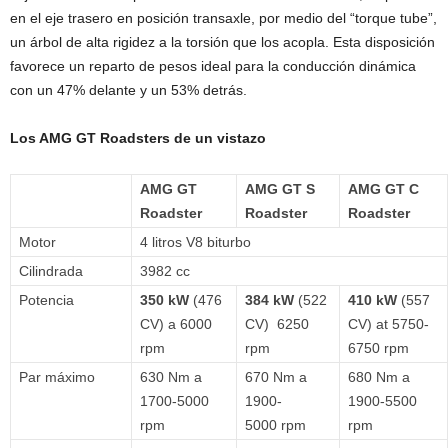
en el eje trasero en posición transaxle, por medio del “torque tube”,
un árbol de alta rigidez a la torsión que los acopla. Esta disposición
favorece un reparto de pesos ideal para la conducción dinámica
con un 47% delante y un 53% detrás.
Los AMG GT Roadsters de un vistazo
AMG GT
AMG GT S
AMG GT C
Roadster
Roadster
Roadster
Motor
4 litros V8 biturbo
Cilindrada
3982 cc
Potencia
350 kW
(476
384 kW
(522
410 kW
(557
CV) a 6000
CV) 6250
CV) at 5750-
rpm
rpm
6750 rpm
Par máximo
630 Nm a
670 Nm a
680 Nm a
1700-5000
1900-
1900-5500
rpm
5000 rpm
rpm