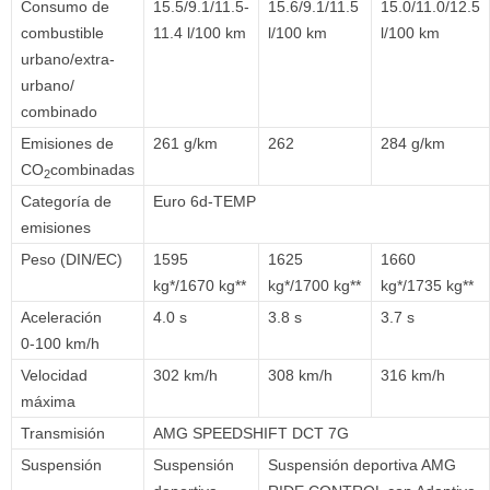
Consumo de
15.5/9.1/11.5-
15.6/9.1/11.5
15.0/11.0/12.5
combustible
11.4 l/100 km
l/100 km
l/100 km
urbano/extra-
urbano/
combinado
Emisiones de
261 g/km
262
284 g/km
CO
combinadas
2
Categoría de
Euro 6d-TEMP
emisiones
Peso (DIN/EC)
1595
1625
1660
kg*/1670 kg**
kg*/1700 kg**
kg*/1735 kg**
Aceleración
4.0 s
3.8 s
3.7 s
0-100 km/h
Velocidad
302 km/h
308 km/h
316 km/h
máxima
Transmisión
AMG SPEEDSHIFT DCT 7G
Suspensión
Suspensión
Suspensión deportiva AMG