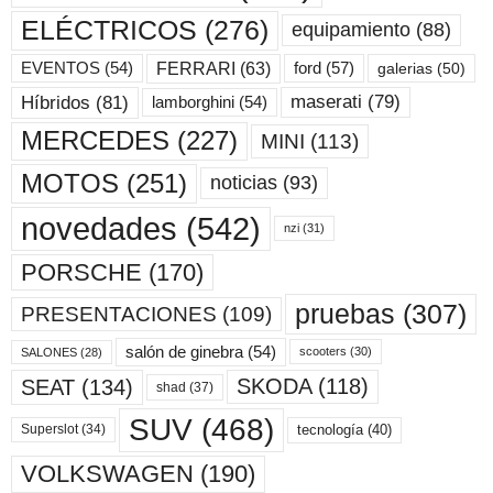
ELÉCTRICOS
(276)
equipamiento
(88)
ford
(57)
FERRARI
(63)
EVENTOS
(54)
galerias
(50)
maserati
(79)
Híbridos
(81)
lamborghini
(54)
MERCEDES
(227)
MINI
(113)
MOTOS
(251)
noticias
(93)
novedades
(542)
nzi
(31)
PORSCHE
(170)
pruebas
(307)
PRESENTACIONES
(109)
salón de ginebra
(54)
scooters
(30)
SALONES
(28)
SKODA
(118)
SEAT
(134)
shad
(37)
SUV
(468)
tecnología
(40)
Superslot
(34)
VOLKSWAGEN
(190)