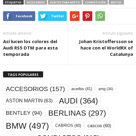
ETIQUETAS
ACCESORIOS
ACEITES PARA MOTO
COMPETICIÓN
MOTUL
Facebook
Twitter
Artículo anterior
Artículo siguiente
Así lucen los colores del
Johan Kristoffersson se
Audi RS5 DTM para esta
hace con el WorldRX of
temporada
Catalunya
TAGS POPULARES
ACCESORIOS
(157)
acerbis
(41)
amg
(36)
AUDI
(364)
ASTON MARTIN
(63)
BERLINAS
(297)
BENTLEY
(94)
BMW
(497)
cascos
(60)
CABRIOS
(40)