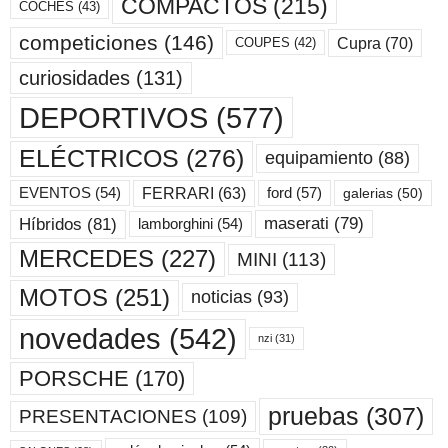
COMPACTOS
(215)
COCHES
(43)
competiciones
(146)
Cupra
(70)
COUPES
(42)
curiosidades
(131)
DEPORTIVOS
(577)
ELÉCTRICOS
(276)
equipamiento
(88)
ford
(57)
FERRARI
(63)
EVENTOS
(54)
galerias
(50)
maserati
(79)
Híbridos
(81)
lamborghini
(54)
MERCEDES
(227)
MINI
(113)
MOTOS
(251)
noticias
(93)
novedades
(542)
nzi
(31)
PORSCHE
(170)
pruebas
(307)
PRESENTACIONES
(109)