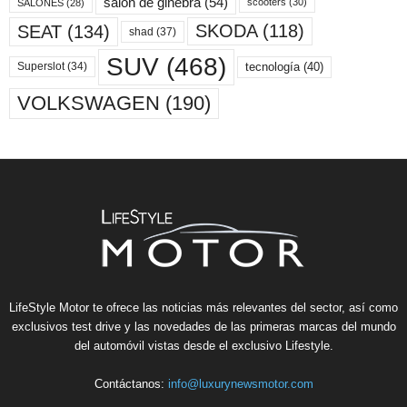
salón de ginebra
(54)
scooters
(30)
SALONES
(28)
SKODA
(118)
SEAT
(134)
shad
(37)
SUV
(468)
tecnología
(40)
Superslot
(34)
VOLKSWAGEN
(190)
LifeStyle Motor te ofrece las noticias más relevantes del sector, así como
exclusivos test drive y las novedades de las primeras marcas del mundo
del automóvil vistas desde el exclusivo Lifestyle.
Contáctanos:
info@luxurynewsmotor.com