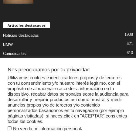
Artículos destacados
1908
Noticias destacadas
621
BMW
610
Curiosidades
439
Pruebas coches
Nos preocupamos por tu privacidad
393
Audi
Utilizamos cookies e identificadores propios y de terceros
376
MOTOS
con tu consentimiento y/o nuestro interés legítimo, con el
propósito de almacenar o acceder a información en tu
333
Competiciones
dispositivo, recabar datos personales sobre la audiencia para
298
Mercedes
desarrollar y mejorar productos así como mostrar y medir
anuncios propios y/o de terceros y/o contenido
257
Accesorios
personalizados basándonos en tu navegación (por ejemplo
páginas visitadas). si haces click en "ACEPTAR" consientes
232
Porsche
todos los cookies.
.
No venda mi información personal