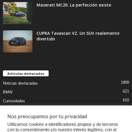
Maserati MC20. La perfección existe
CUPRA Tavascan VZ. Un SUV realemente
divertido
Artículos destacados
1908
Noticias destacadas
621
BMW
610
Curiosidades
439
Pruebas coches
Nos preocupamos por tu privacidad
393
Audi
Utilizamos cookies e identificadores propios y de terceros
376
MOTOS
con tu consentimiento y/o nuestro interés legítimo, con el