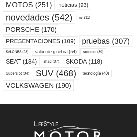
MOTOS
(251)
noticias
(93)
novedades
(542)
nzi
(31)
PORSCHE
(170)
pruebas
(307)
PRESENTACIONES
(109)
salón de ginebra
(54)
scooters
(30)
SALONES
(28)
SKODA
(118)
SEAT
(134)
shad
(37)
SUV
(468)
tecnología
(40)
Superslot
(34)
VOLKSWAGEN
(190)