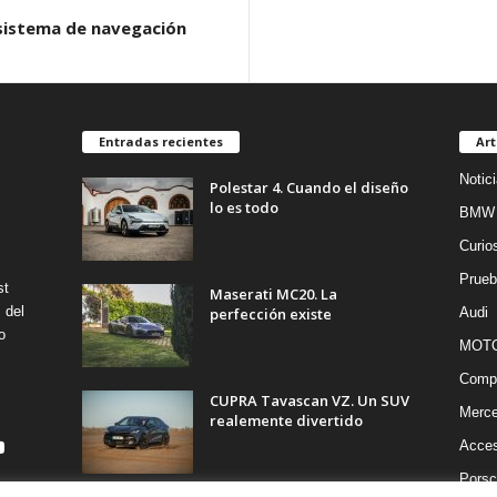
l sistema de navegación
Entradas recientes
Art
Notic
Polestar 4. Cuando el diseño
lo es todo
BMW
Curio
Prueb
st
Maserati MC20. La
 del
perfección existe
Audi
o
MOT
Compe
CUPRA Tavascan VZ. Un SUV
Merc
realemente divertido
Acces
Porsc