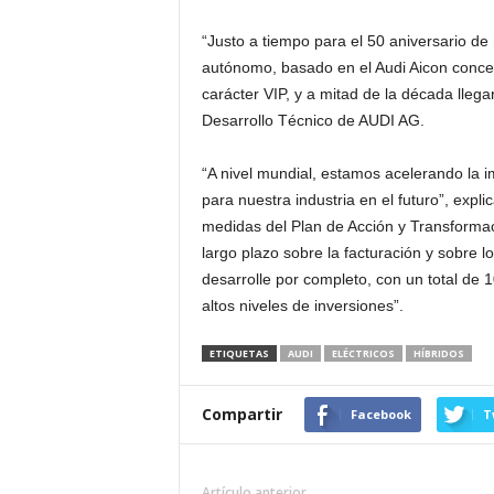
“Justo a tiempo para el 50 aniversario de
autónomo, basado en el Audi Aicon concep
carácter VIP, y a mitad de la década lleg
Desarrollo Técnico de AUDI AG.
“A nivel mundial, estamos acelerando la
para nuestra industria en el futuro”, exp
medidas del Plan de Acción y Transformac
largo plazo sobre la facturación y sobre 
desarrolle por completo, con un total de 
altos niveles de inversiones”.
ETIQUETAS
AUDI
ELÉCTRICOS
HÍBRIDOS
Compartir
Facebook
T
Artículo anterior