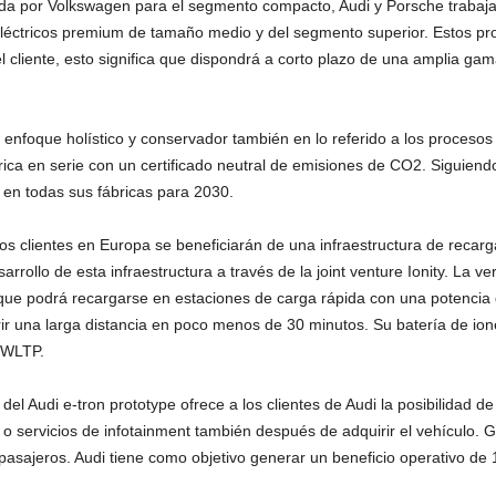
lada por Volkswagen para el segmento compacto, Audi y Porsche trabaj
s eléctricos premium de tamaño medio y del segmento superior. Estos 
el cliente, esto significa que dispondrá a corto plazo de una amplia ga
n enfoque holístico y conservador también en lo referido a los procesos
ica en serie con un certificado neutral de emisiones de CO2. Siguiend
en todas sus fábricas para 2030.
los clientes en Europa se beneficiarán de una infraestructura de recarg
arrollo de esta infraestructura a través de la joint venture Ionity. La v
o que podrá recargarse en estaciones de carga rápida con una potencia
ir una larga distancia en poco menos de 30 minutos. Su batería de ion
 WLTP.
del Audi e-tron prototype ofrece a los clientes de Audi la posibilidad d
 o servicios de infotainment también después de adquirir el vehículo.
s pasajeros. Audi tiene como objetivo generar un beneficio operativo d