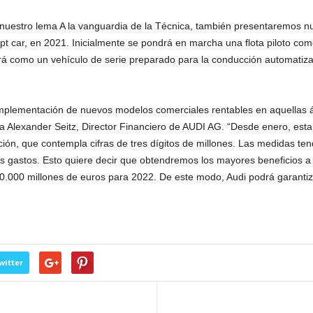
 nuestro lema A la vanguardia de la Técnica, también presentaremos nu
t car, en 2021. Inicialmente se pondrá en marcha una flota piloto com
ará como un vehículo de serie preparado para la conducción automatiza
 implementación de nuevos modelos comerciales rentables en aquellas 
lica Alexander Seitz, Director Financiero de AUDI AG. “Desde enero, e
ión, que contempla cifras de tres dígitos de millones. Las medidas ten
los gastos. Esto quiere decir que obtendremos los mayores beneficios a
10.000 millones de euros para 2022. De este modo, Audi podrá garantiza
witter