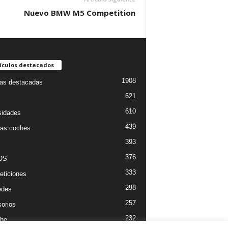
Nuevo BMW M5 Competition
ículos destacados
1908
ias destacadas
621
610
sidades
439
as coches
393
376
OS
333
ticiones
298
edes
257
orios
232
he