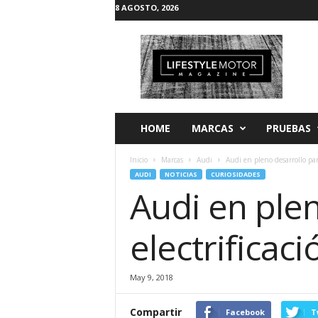
8 AGOSTO, 2026
L
i
f
e
s
t
y
HOME
MARCAS
PRUEBAS
l
e
Inicio
Marcas
Audi
Audi en pleno desarrollo para
M
AUDI
NOTICIAS
CURIOSIDADES
o
Audi en plen
t
o
r
electrificac
May 9, 2018
Compartir
Facebook
T