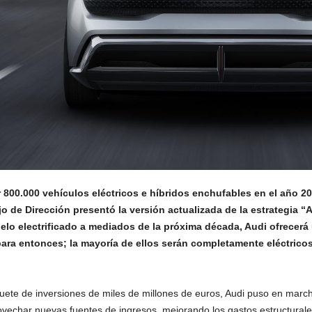
 800.000 vehículos eléctricos e híbridos enchufables en el año 2
o de Dirección presentó la versión actualizada de la estrategia “
elo electrificado a mediados de la próxima década, Audi ofrecerá 
ara entonces; la mayoría de ellos serán completamente eléctrico
aquete de inversiones de miles de millones de euros, Audi puso en marc
rovechar nuevas fuentes de ingresos, mejorando los gastos estructurale