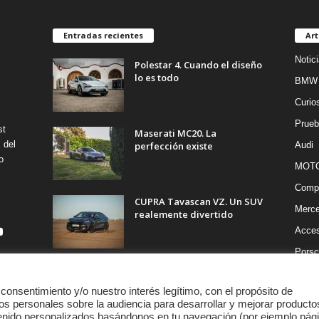
Entradas recientes
Art
Notic
Polestar 4. Cuando el diseño
lo es todo
BMW
Curio
Prueb
st
Maserati MC20. La
 del
perfección existe
Audi
o
MOT
Compe
CUPRA Tavascan VZ. Un SUV
Merc
realemente divertido
Acces
Porsc
 consentimiento y/o nuestro interés legítimo, con el propósito de
os personales sobre la audiencia para desarrollar y mejorar producto
tenido personalizados basándonos en tu navegación (por ejemplo pág