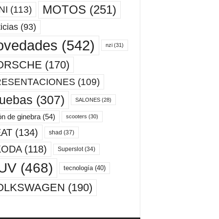
MOTOS
(251)
NI
(113)
icias
(93)
ovedades
(542)
nzi
(31)
ORSCHE
(170)
RESENTACIONES
(109)
ruebas
(307)
SALONES
(28)
ón de ginebra
(54)
scooters
(30)
AT
(134)
shad
(37)
KODA
(118)
Superslot
(34)
UV
(468)
tecnología
(40)
OLKSWAGEN
(190)