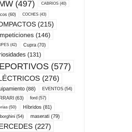
MW
(497)
CABRIOS
(40)
cos
(60)
COCHES
(43)
OMPACTOS
(215)
mpeticiones
(146)
Cupra
(70)
UPES
(42)
riosidades
(131)
EPORTIVOS
(577)
LÉCTRICOS
(276)
uipamiento
(88)
EVENTOS
(54)
ford
(57)
RRARI
(63)
Híbridos
(81)
erias
(50)
maserati
(79)
borghini
(54)
ERCEDES
(227)