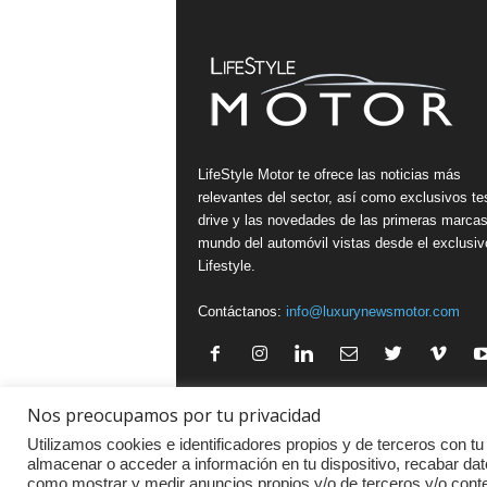
LifeStyle Motor te ofrece las noticias más
relevantes del sector, así como exclusivos te
drive y las novedades de las primeras marcas
mundo del automóvil vistas desde el exclusiv
Lifestyle.
Contáctanos:
info@luxurynewsmotor.com
Nos preocupamos por tu privacidad
Política de Privacidad
·
Aviso legal
·
Política de Cookies
Utilizamos cookies e identificadores propios y de terceros con tu
almacenar o acceder a información en tu dispositivo, recabar dat
como mostrar y medir anuncios propios y/o de terceros y/o con