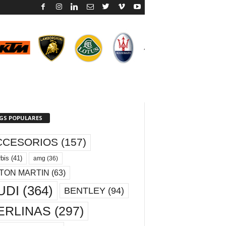
GS POPULARES
CCESORIOS
(157)
bis
(41)
amg
(36)
TON MARTIN
(63)
UDI
(364)
BENTLEY
(94)
ERLINAS
(297)