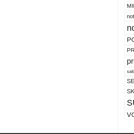
MI
not
n
P
P
p
sal
SE
S
S
V