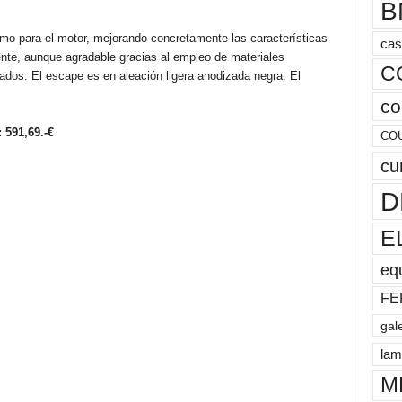
B
mo para el motor, mejorando concretamente las características
cas
ente, aunque agradable gracias al empleo de materiales
C
dos. El escape es en aleación ligera anodizada negra. El
co
 591,69.-€
CO
cu
D
E
eq
FE
gal
lam
M