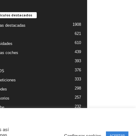
ículos destacados
1908
ias destacadas
621
610
sidades
439
as coches
393
376
OS
333
ticiones
298
edes
257
orios
232
he
s así
inas
Configurar cookies
ACEPTAR