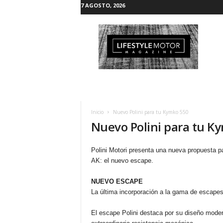
7 AGOSTO, 2026
L
i
f
e
s
t
y
l
e
Inicio
Nuevo Polini para tu Kymko 550
M
Nuevo Polini para tu K
o
t
o
Polini Motori presenta una nueva propuesta p
r
AK: el nuevo escape.
NUEVO ESCAPE
La última incorporación a la gama de escape
El escape Polini destaca por su diseño moder