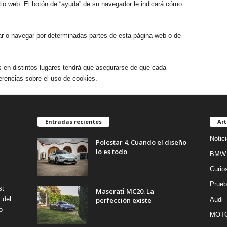
tio web. El botón de “ayuda” de su navegador le indicará cómo
ar o navegar por determinadas partes de esta página web o de
s en distintos lugares tendrá que asegurarse de que cada
rencias sobre el uso de cookies.
Entradas recientes
Art
Notic
Polestar 4. Cuando el diseño
lo es todo
BMW
Curio
Prueb
st
Maserati MC20. La
 del
perfección existe
Audi
o
MOT