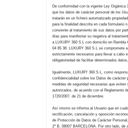
De conformidad con la vigente Ley Orgánica
que los datos de carácter personal de los Us
tratarán en un fichero automatizado propied
para la finalidad descrita en cada formulario 
consiente al tratamiento de sus datos por pa
días para manifestar su negativa al tratamie
a LUXURY 360 S.L con domicilio en Rambla C
04 85 38. LUXURY 360 S.L se compromete a qu
estrictamente necesarios para llevar a cabo e
obligatoriedad de facilitar determinados datos,
Igualmente, LUXURY 360 S.L, como responsabl
confidencialidad sobre los Datos de carácter p
medidas de seguridad necesarias que eviten 
autorizados, de acuerdo con el Reglamento d
1720/2007, de 21 de diciembre.
Así mismo se informa al Usuario que en cual
rectificación, cancelación y oposición recon
de Protección de Datos de Carácter Persona
2º B, 08007 BARCELONA. Por otro lado, de ac