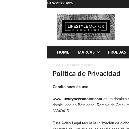
8 AGOSTO, 2026
L
i
f
e
s
t
y
HOME
MARCAS
PRUEBAS
l
e
Inicio
Política de Privacidad
M
Política de Privacidad
o
t
o
Condiciones de uso.
r
www.luxurynewsmotor.com
es un dominio e
domicilidad en Barcleona, Rambla de Cataluny
66340415.
Este Aviso Legal regula la utilización de dicho