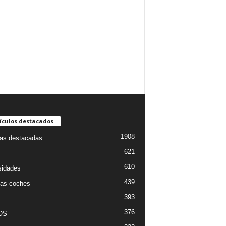
ículos destacados
1908
ias destacadas
621
610
sidades
439
as coches
393
376
OS