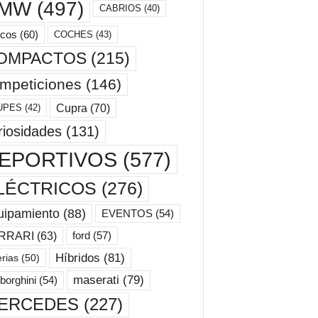
MW
(497)
CABRIOS
(40)
cos
(60)
COCHES
(43)
OMPACTOS
(215)
mpeticiones
(146)
Cupra
(70)
UPES
(42)
riosidades
(131)
EPORTIVOS
(577)
LÉCTRICOS
(276)
uipamiento
(88)
EVENTOS
(54)
ford
(57)
RRARI
(63)
Híbridos
(81)
erias
(50)
maserati
(79)
borghini
(54)
ERCEDES
(227)