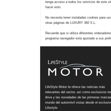
tenga acceso a todos los servicios de este si
hacer esto.
No necesita tener instaladas cookies para us
otras páginas de LUXURY 360 S.L.
Recuerde que si utiliza diferentes ordenadore
programa navegador está ajustado a sus prefe
LifeStyle Motor te ofrece las noticias más
relevantes del sector, así como exclusivos te
drive y las novedades de las primeras marcas
mundo del automóvil vistas desde el exclusiv
Lifestyle.