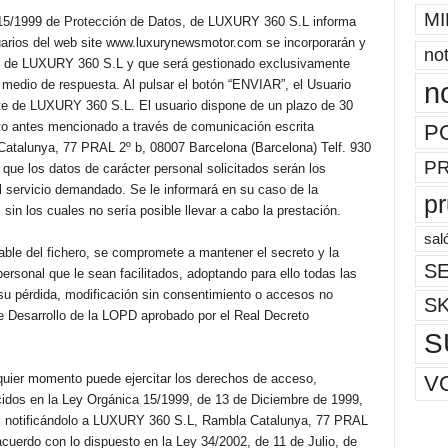
MI
 15/1999 de Protección de Datos, de LUXURY 360 S.L informa
uarios del web site www.luxurynewsmotor.com se incorporarán y
not
ad de LUXURY 360 S.L y que será gestionado exclusivamente
n
o medio de respuesta. Al pulsar el botón “ENVIAR”, el Usuario
rte de LUXURY 360 S.L. El usuario dispone de un plazo de 30
nto antes mencionado a través de comunicación escrita
P
atalunya, 77 PRAL 2º b, 08007 Barcelona (Barcelona) Telf. 930
P
e los datos de carácter personal solicitados serán los
l servicio demandado. Se le informará en su caso de la
p
 sin los cuales no sería posible llevar a cabo la prestación.
sal
e del fichero, se compromete a mantener el secreto y la
SE
ersonal que le sean facilitados, adoptando para ello todas las
su pérdida, modificación sin consentimiento o accesos no
S
e Desarrollo de la LOPD aprobado por el Real Decreto
S
V
quier momento puede ejercitar los derechos de acceso,
ocidos en la Ley Orgánica 15/1999, de 13 de Diciembre de 1999,
l, notificándolo a LUXURY 360 S.L, Rambla Catalunya, 77 PRAL
uerdo con lo dispuesto en la Ley 34/2002, de 11 de Julio, de