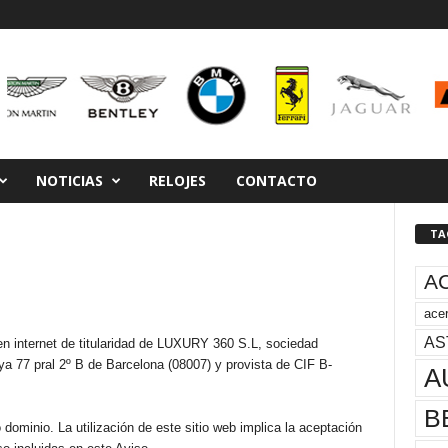
NOTICIAS
RELOJES
CONTACTO
TA
A
acer
AS
n internet de titularidad de LUXURY 360 S.L, sociedad
a 77 pral 2º B de Barcelona (08007) y provista de CIF B-
A
B
 dominio. La utilización de este sitio web implica la aceptación