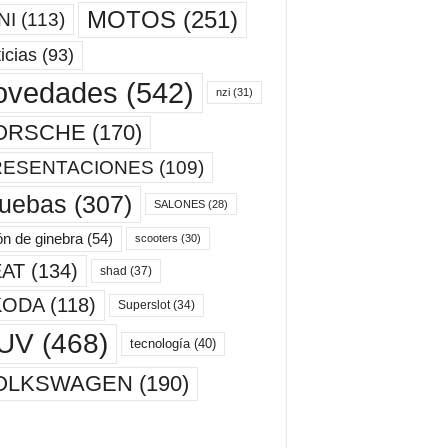
MOTOS
(251)
NI
(113)
icias
(93)
ovedades
(542)
nzi
(31)
ORSCHE
(170)
RESENTACIONES
(109)
ruebas
(307)
SALONES
(28)
ón de ginebra
(54)
scooters
(30)
AT
(134)
shad
(37)
KODA
(118)
Superslot
(34)
UV
(468)
tecnología
(40)
OLKSWAGEN
(190)