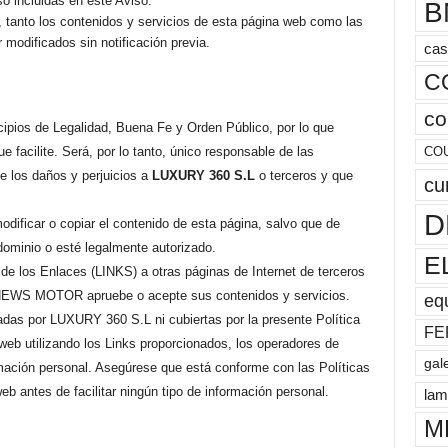
so incluidas en este Aviso.
B
 tanto los contenidos y servicios de esta página web como las
 modificados sin notificación previa.
cas
C
co
cipios de Legalidad, Buena Fe y Orden Público, por lo que
e facilite. Será, por lo tanto, único responsable de las
CO
de los daños y perjuicios a
LUXURY 360 S.L
o terceros y que
cu
D
modificar o copiar el contenido de esta página, salvo que de
 dominio o esté legalmente autorizado.
E
de los Enlaces (LINKS) a otras páginas de Internet de terceros
NEWS MOTOR apruebe o acepte sus contenidos y servicios.
eq
adas por LUXURY 360 S.L ni cubiertas por la presente Política
FE
web utilizando los Links proporcionados, los operadores de
gal
mación personal. Asegúrese que está conforme con las Políticas
b antes de facilitar ningún tipo de información personal.
lam
M