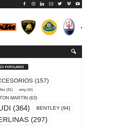
GS POPULARES
CCESORIOS
(157)
bis
(41)
amg
(36)
TON MARTIN
(63)
UDI
(364)
BENTLEY
(94)
ERLINAS
(297)