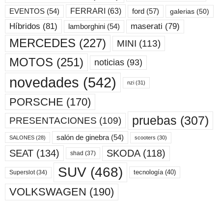
ford
(57)
FERRARI
(63)
EVENTOS
(54)
galerias
(50)
maserati
(79)
Híbridos
(81)
lamborghini
(54)
MERCEDES
(227)
MINI
(113)
MOTOS
(251)
noticias
(93)
novedades
(542)
nzi
(31)
PORSCHE
(170)
pruebas
(307)
PRESENTACIONES
(109)
salón de ginebra
(54)
scooters
(30)
SALONES
(28)
SKODA
(118)
SEAT
(134)
shad
(37)
SUV
(468)
tecnología
(40)
Superslot
(34)
VOLKSWAGEN
(190)