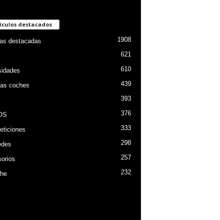
ículos destacados
1908
ias destacadas
621
610
sidades
439
as coches
393
376
OS
333
ticiones
298
edes
257
orios
232
he