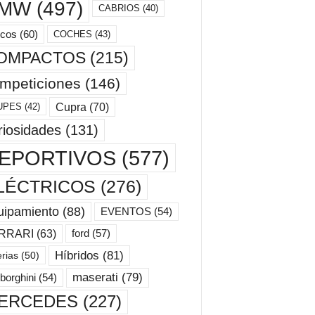
MW
(497)
CABRIOS
(40)
cos
(60)
COCHES
(43)
OMPACTOS
(215)
mpeticiones
(146)
Cupra
(70)
UPES
(42)
riosidades
(131)
EPORTIVOS
(577)
LÉCTRICOS
(276)
uipamiento
(88)
EVENTOS
(54)
ford
(57)
RRARI
(63)
Híbridos
(81)
erias
(50)
maserati
(79)
borghini
(54)
ERCEDES
(227)