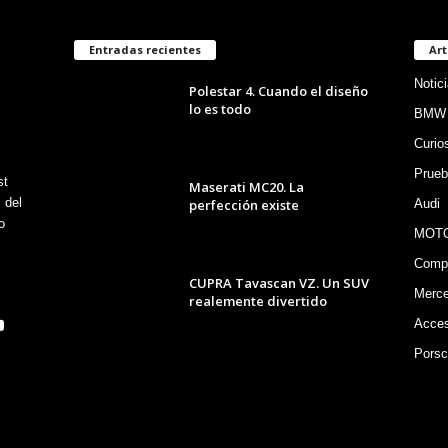
Entradas recientes
Art
Notic
Polestar 4. Cuando el diseño
lo es todo
BMW
Curio
Prueb
st
Maserati MC20. La
 del
perfección existe
Audi
o
MOT
Compe
CUPRA Tavascan VZ. Un SUV
Merc
realemente divertido
Acces
Porsc