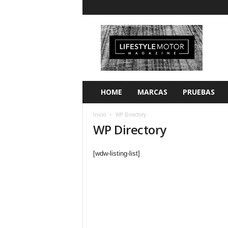
L
i
f
e
s
t
y
HOME
MARCAS
PRUEBAS
l
e
Inicio
WP Directory
M
WP Directory
o
t
o
[wdw-listing-list]
r