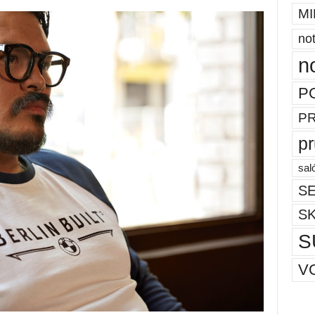
MI
not
n
P
P
p
sal
SE
S
S
V