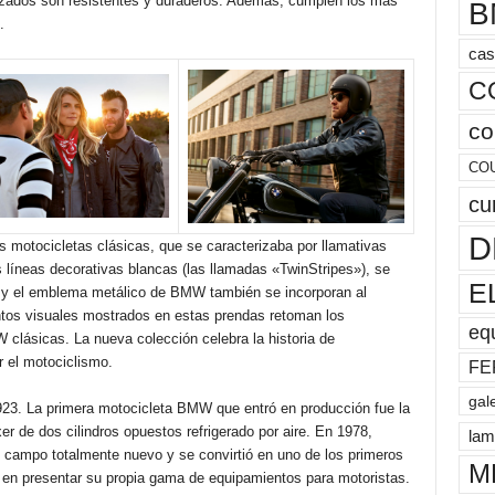
ilizados son resistentes y duraderos. Además, cumplen los más
B
.
cas
C
co
CO
cu
D
s motocicletas clásicas, que se caracterizaba por llamativas
 líneas decorativas blancas (las llamadas «TwinStripes»), se
E
nal y el emblema metálico de BMW también se incorporan al
entos visuales mostrados en estas prendas retoman los
eq
 clásicas. La nueva colección celebra la historia de
 el motociclismo.
FE
gal
23. La primera motocicleta BMW que entró en producción fue la
r de dos cilindros opuestos refrigerado por aire. En 1978,
lam
campo totalmente nuevo y se convirtió en uno de los primeros
M
 en presentar su propia gama de equipamientos para motoristas.