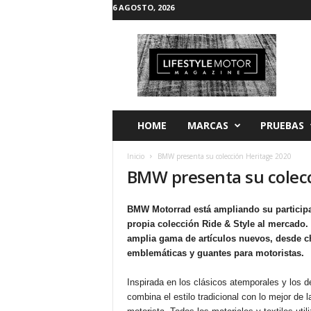
6 AGOSTO, 2026
L
i
f
e
s
t
y
HOME
MARCAS
PRUEBAS
l
e
Inicio
BMW presenta su colección Heritage 2020
M
BMW presenta su colecc
o
t
o
BMW Motorrad está ampliando su participa
r
propia colección Ride & Style al mercado
amplia gama de artículos nuevos, desde c
emblemáticas y guantes para motoristas.
Inspirada en los clásicos atemporales y los 
combina el estilo tradicional con lo mejor de 