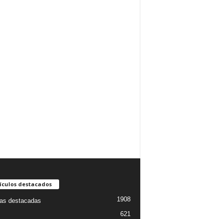
ículos destacados
1908
ias destacadas
621