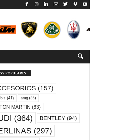
GS POPULARES
CCESORIOS
(157)
bis
(41)
amg
(36)
TON MARTIN
(63)
UDI
(364)
BENTLEY
(94)
ERLINAS
(297)