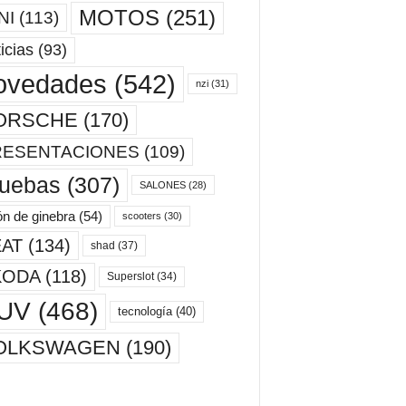
MOTOS
(251)
NI
(113)
icias
(93)
ovedades
(542)
nzi
(31)
ORSCHE
(170)
RESENTACIONES
(109)
ruebas
(307)
SALONES
(28)
ón de ginebra
(54)
scooters
(30)
AT
(134)
shad
(37)
KODA
(118)
Superslot
(34)
UV
(468)
tecnología
(40)
OLKSWAGEN
(190)