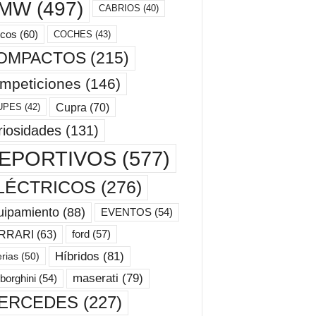
MW
(497)
CABRIOS
(40)
cos
(60)
COCHES
(43)
OMPACTOS
(215)
mpeticiones
(146)
Cupra
(70)
UPES
(42)
riosidades
(131)
EPORTIVOS
(577)
LÉCTRICOS
(276)
uipamiento
(88)
EVENTOS
(54)
ford
(57)
RRARI
(63)
Híbridos
(81)
erias
(50)
maserati
(79)
borghini
(54)
ERCEDES
(227)