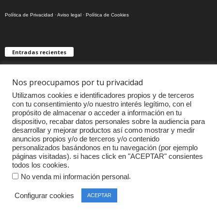
Política de Privacidad
·
Aviso legal
·
Política de Cookies
Entradas recientes
Polestar 4. Cuando el diseño lo es todo
Nos preocupamos por tu privacidad
Utilizamos cookies e identificadores propios y de terceros
con tu consentimiento y/o nuestro interés legítimo, con el
propósito de almacenar o acceder a información en tu
Maserati MC20. La perfección existe
dispositivo, recabar datos personales sobre la audiencia para
desarrollar y mejorar productos así como mostrar y medir
anuncios propios y/o de terceros y/o contenido
personalizados basándonos en tu navegación (por ejemplo
páginas visitadas). si haces click en "ACEPTAR" consientes
CUPRA Tavascan VZ. Un SUV realemente
todos los cookies.
divertido
.
No venda mi información personal
Configurar cookies
ACEPTAR