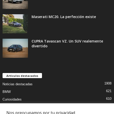
Maserati MC20. La perfección existe
CUPRA Tavascan VZ. Un SUV realemente
divertido
Artículos destacados
1908
Noticias destacadas
621
BMW
610
Curiosidades
439
Pruebas coches
Nos preocupamos por tu privacidad
393