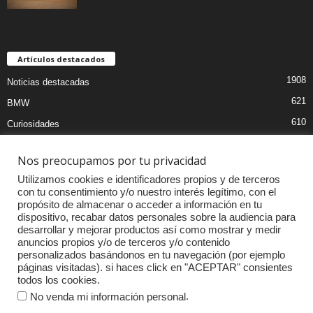
Artículos destacados
1908
Noticias destacadas
621
BMW
610
Curiosidades
439
Pruebas coches
Nos preocupamos por tu privacidad
393
Audi
Utilizamos cookies e identificadores propios y de terceros
376
MOTOS
con tu consentimiento y/o nuestro interés legítimo, con el
propósito de almacenar o acceder a información en tu
333
Competiciones
dispositivo, recabar datos personales sobre la audiencia para
298
Mercedes
desarrollar y mejorar productos así como mostrar y medir
anuncios propios y/o de terceros y/o contenido
257
Accesorios
personalizados basándonos en tu navegación (por ejemplo
páginas visitadas). si haces click en "ACEPTAR" consientes
232
Porsche
todos los cookies.
.
No venda mi información personal