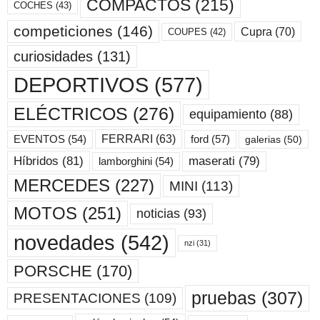
COMPACTOS
(215)
COCHES
(43)
competiciones
(146)
Cupra
(70)
COUPES
(42)
curiosidades
(131)
DEPORTIVOS
(577)
ELÉCTRICOS
(276)
equipamiento
(88)
ford
(57)
FERRARI
(63)
EVENTOS
(54)
galerias
(50)
maserati
(79)
Híbridos
(81)
lamborghini
(54)
MERCEDES
(227)
MINI
(113)
MOTOS
(251)
noticias
(93)
novedades
(542)
nzi
(31)
PORSCHE
(170)
pruebas
(307)
PRESENTACIONES
(109)