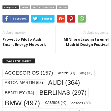
ETIQUETAS
FABIA
SALÓN DE GINEBRA
SKODA
Facebook
Twitter
Artículo anterior
Artículo siguiente
Proyecto Piloto Audi
MINI protagonista en el
Smart Energy Network
Madrid Design Festival
TAGS POPULARES
ACCESORIOS
(157)
acerbis
(41)
amg
(36)
AUDI
(364)
ASTON MARTIN
(63)
BERLINAS
(297)
BENTLEY
(94)
BMW
(497)
cascos
(60)
CABRIOS
(40)