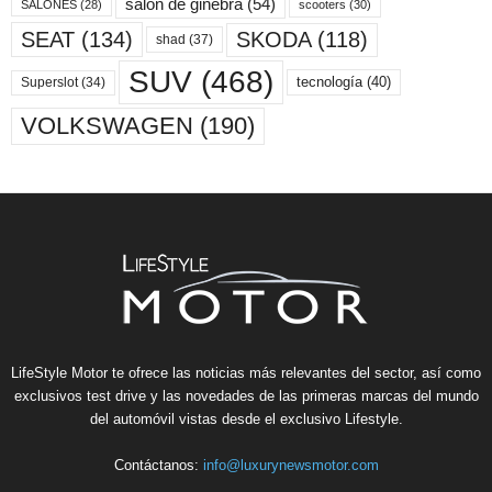
salón de ginebra
(54)
scooters
(30)
SALONES
(28)
SKODA
(118)
SEAT
(134)
shad
(37)
SUV
(468)
tecnología
(40)
Superslot
(34)
VOLKSWAGEN
(190)
LifeStyle Motor te ofrece las noticias más relevantes del sector, así como
exclusivos test drive y las novedades de las primeras marcas del mundo
del automóvil vistas desde el exclusivo Lifestyle.
Contáctanos:
info@luxurynewsmotor.com