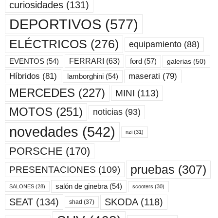
curiosidades
(131)
DEPORTIVOS
(577)
ELÉCTRICOS
(276)
equipamiento
(88)
ford
(57)
FERRARI
(63)
EVENTOS
(54)
galerias
(50)
maserati
(79)
Híbridos
(81)
lamborghini
(54)
MERCEDES
(227)
MINI
(113)
MOTOS
(251)
noticias
(93)
novedades
(542)
nzi
(31)
PORSCHE
(170)
pruebas
(307)
PRESENTACIONES
(109)
salón de ginebra
(54)
scooters
(30)
SALONES
(28)
SKODA
(118)
SEAT
(134)
shad
(37)