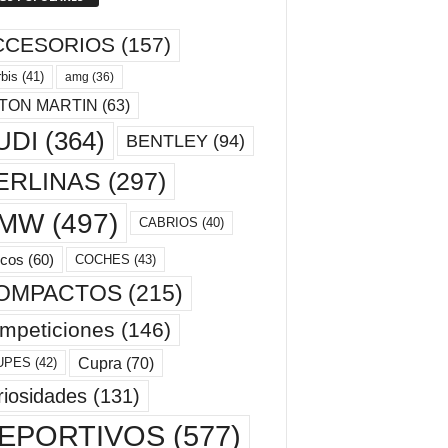
CCESORIOS
(157)
bis
(41)
amg
(36)
TON MARTIN
(63)
UDI
(364)
BENTLEY
(94)
ERLINAS
(297)
MW
(497)
CABRIOS
(40)
cos
(60)
COCHES
(43)
OMPACTOS
(215)
mpeticiones
(146)
Cupra
(70)
UPES
(42)
riosidades
(131)
EPORTIVOS
(577)