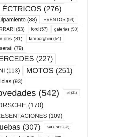
LÉCTRICOS
(276)
uipamiento
(88)
EVENTOS
(54)
ford
(57)
RRARI
(63)
galerias
(50)
ridos
(81)
lamborghini
(54)
erati
(79)
ERCEDES
(227)
MOTOS
(251)
NI
(113)
icias
(93)
ovedades
(542)
nzi
(31)
ORSCHE
(170)
RESENTACIONES
(109)
ruebas
(307)
SALONES
(28)