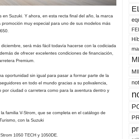
E
 en Suzuki. Y ahora, en esta recta final del año, la marca
eq
a promoción muy especial para uno de sus modelos más
FE
 650.
Híb
diciembre, será más fácil todavía hacerse con la codiciada
mas
emás de ofrecer excelentes condiciones de financiación,
M
carretera Premium.
MI
na oportunidad sin igual para pasar a formar parte de la
not
seguidores en todo el mundo gracias a su polivalencia,
rio por ciudad o carretera como para la aventura dentro y
n
P
 la familia V-Strom, que se completa en el catálogo de
P
 Turismo, con la Suzuki
p
V-Strom 1050 TECH y 1050DE.