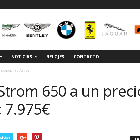
NOTICIAS
RELOJES
CONTACTO
 excepcional: 7.975€
-Strom 650 a un preci
: 7.975€
witter
TA