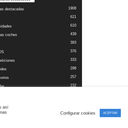
1908
ias destacadas
621
610
sidades
439
as coches
393
376
OS
333
ticiones
298
edes
257
orios
232
he
s así
inas
Configurar cookies
ACEPTAR