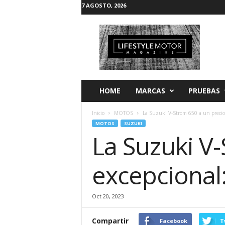
7 AGOSTO, 2026
L
i
f
e
s
t
y
HOME
MARCAS
PRUEBAS
l
e
Inicio
MOTOS
La Suzuki V-Strom 650 a un precio
M
MOTOS
SUZUKI
o
La Suzuki V
t
o
r
excepcional
Oct 20, 2023
Compartir
Facebook
T