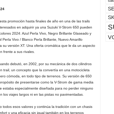
sal
SE
024
S
esta promoción hasta finales de año en una de las trails
S
nteresados en adquirir ya una Suzuki V-Strom 650 pueden
lores 2024: Azul Perla Vivo, Negro Brillante Glaseado y
V
l Perla Vivo / Blanco Perla Brillante, Nuevo Amarillo
 su versión XT. Una oferta cromática que le da un aspecto
frente a sus rivales.
uando debutó, en 2002, por su mecánica de dos cilindros
n trail, un concepto que la convertía en una motocicleta
ero cómoda, en todo tipo de terrenos. Su versión de 650
 propósito de presentarse como la V-Strom de gama media
e estaba especialmente diseñada para no perder ninguno
en los viajes largos ni en las pistas no pavimentadas.
todos esos valores y continúa la tradición con un chasis
rt y una eficacia sin igual también en los terrenos