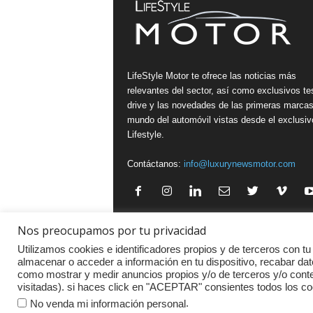
LifeStyle Motor te ofrece las noticias más
relevantes del sector, así como exclusivos te
drive y las novedades de las primeras marcas
mundo del automóvil vistas desde el exclusiv
Lifestyle.
Contáctanos:
info@luxurynewsmotor.com
Nos preocupamos por tu privacidad
Política de Privacidad
·
Aviso legal
·
Política de Cookies
Utilizamos cookies e identificadores propios y de terceros con tu
almacenar o acceder a información en tu dispositivo, recabar dat
como mostrar y medir anuncios propios y/o de terceros y/o con
visitadas). si haces click en "ACEPTAR" consientes todos los co
.
No venda mi información personal
© Copyright 2015-2019 | LifeStyle Motor |
Agency