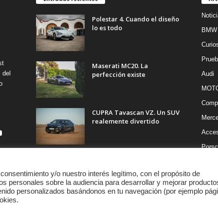
Notic
Polestar 4. Cuando el diseño
lo es todo
BMW
Curio
Prueb
st
Maserati MC20. La
 del
perfección existe
Audi
o
MOT
Compe
CUPRA Tavascan VZ. Un SUV
Merc
realemente divertido
Acces
Porsc
 consentimiento y/o nuestro interés legítimo, con el propósito de
os personales sobre la audiencia para desarrollar y mejorar producto
tenido personalizados basándonos en tu navegación (por ejemplo pág
okies.
360