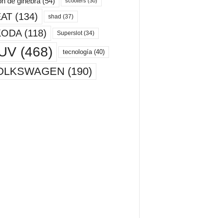
ón de ginebra
(54)
scooters
(30)
AT
(134)
shad
(37)
KODA
(118)
Superslot
(34)
UV
(468)
tecnología
(40)
OLKSWAGEN
(190)