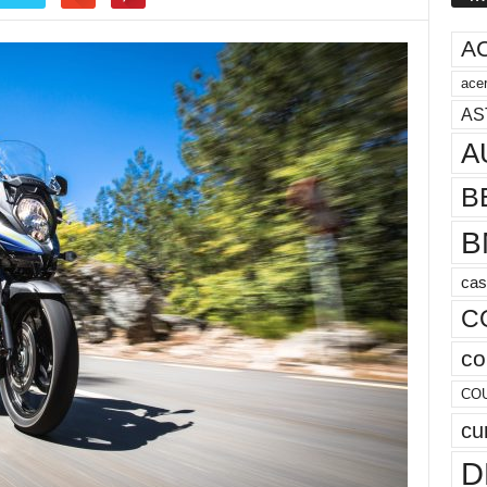
A
acer
AS
A
B
B
cas
C
co
CO
cu
D