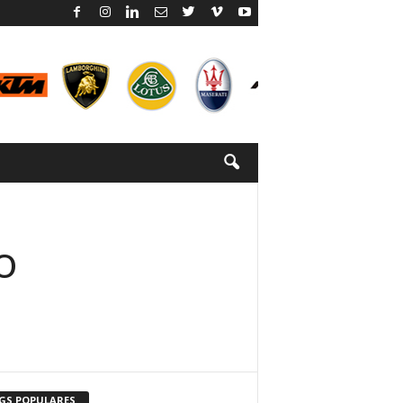
o
GS POPULARES