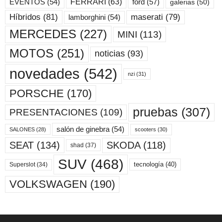
ford
(57)
FERRARI
(63)
EVENTOS
(54)
galerias
(50)
maserati
(79)
Híbridos
(81)
lamborghini
(54)
MERCEDES
(227)
MINI
(113)
MOTOS
(251)
noticias
(93)
novedades
(542)
nzi
(31)
PORSCHE
(170)
pruebas
(307)
PRESENTACIONES
(109)
salón de ginebra
(54)
scooters
(30)
SALONES
(28)
SKODA
(118)
SEAT
(134)
shad
(37)
SUV
(468)
tecnología
(40)
Superslot
(34)
VOLKSWAGEN
(190)