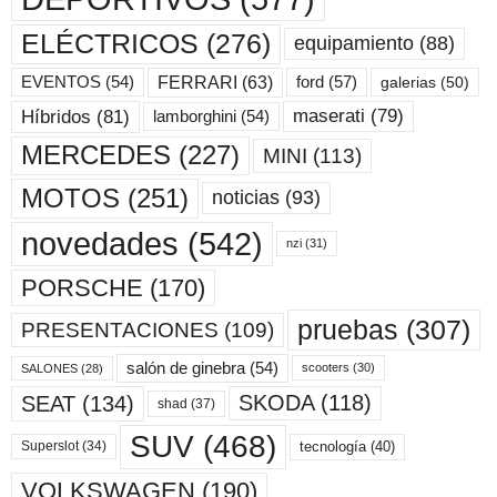
ELÉCTRICOS
(276)
equipamiento
(88)
ford
(57)
FERRARI
(63)
EVENTOS
(54)
galerias
(50)
maserati
(79)
Híbridos
(81)
lamborghini
(54)
MERCEDES
(227)
MINI
(113)
MOTOS
(251)
noticias
(93)
novedades
(542)
nzi
(31)
PORSCHE
(170)
pruebas
(307)
PRESENTACIONES
(109)
salón de ginebra
(54)
scooters
(30)
SALONES
(28)
SKODA
(118)
SEAT
(134)
shad
(37)
SUV
(468)
tecnología
(40)
Superslot
(34)
VOLKSWAGEN
(190)