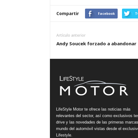
Compartir
Facebook
T
Artículo anterior
Andy Soucek forzado a abandonar e
LifeStyle Motor te ofrece las noticias más
relevantes del sector, así como exclusivos te
drive y las novedades de las primeras marcas
mundo del automóvil vistas desde el exclusiv
Lifestyle.