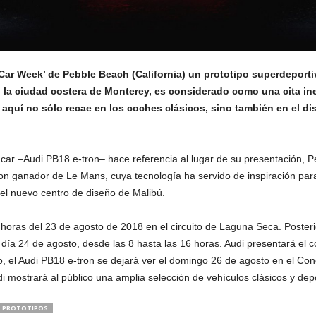
‘Car Week’ de Pebble Beach (California) un prototipo superdeporti
 la ciudad costera de Monterey, es considerado como una cita ine
 aquí no sólo recae en los coches clásicos, sino también en el di
car –Audi PB18 e-tron– hace referencia al lugar de su presentación, P
 ganador de Le Mans, cuya tecnología ha servido de inspiración para d
 el nuevo centro de diseño de Malibú.
7 horas del 23 de agosto de 2018 en el circuito de Laguna Seca. Poster
l día 24 de agosto, desde las 8 hasta las 16 horas. Audi presentará e
mo, el Audi PB18 e-tron se dejará ver el domingo 26 de agosto en el C
i mostrará al público una amplia selección de vehículos clásicos y depo
PROTOTIPOS