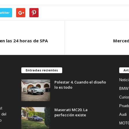
witter
n las 24 horas de SPA
Mercede
Entradas recientes
Art
Notic
Polestar 4. Cuando el diseño
lo es todo
BMW
Curio
Prueb
st
Maserati MC20. La
 del
perfección existe
Audi
o
MOT