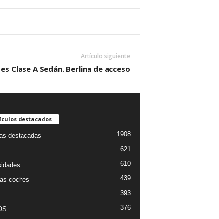
Artículo siguiente
s Clase A Sedán. Berlina de acceso
ículos destacados
1908
ias destacadas
621
610
sidades
439
as coches
393
376
OS