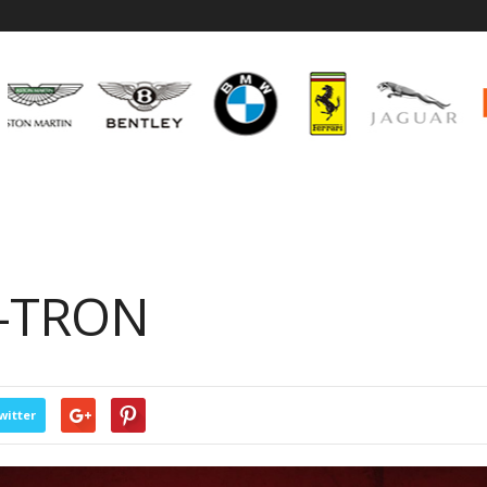
e-TRON
witter