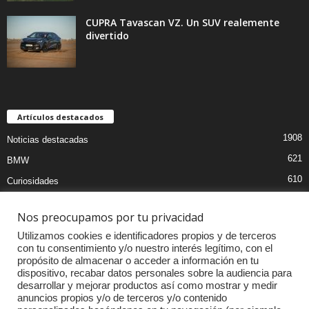
CUPRA Tavascan VZ. Un SUV realemente
divertido
Artículos destacados
1908
Noticias destacadas
621
BMW
610
Curiosidades
439
Pruebas coches
Nos preocupamos por tu privacidad
393
Audi
Utilizamos cookies e identificadores propios y de terceros
376
MOTOS
con tu consentimiento y/o nuestro interés legítimo, con el
propósito de almacenar o acceder a información en tu
333
Competiciones
dispositivo, recabar datos personales sobre la audiencia para
298
Mercedes
desarrollar y mejorar productos así como mostrar y medir
anuncios propios y/o de terceros y/o contenido
257
Accesorios