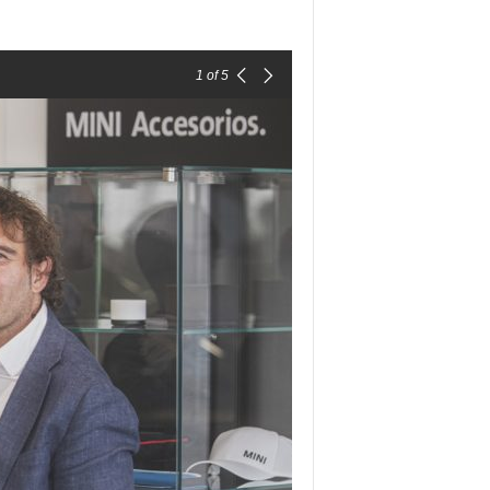
1
of 5