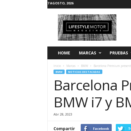
7 AGOSTO, 2026
L
i
f
e
s
t
y
HOME
MARCAS
PRUEBAS
l
e
Inicio
Marcas
BMW
Barcelona Premium presen
M
BMW
NOTICIAS DESTACADAS
o
Barcelona P
t
o
r
BMW i7 y 
Abr 28, 2023
Compartir
Facebook
T