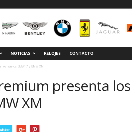
NOTICIAS
RELOJES
CONTACTO
ta los nuevos BMW i7 y BMW XM
remium presenta los
BMW XM
witter