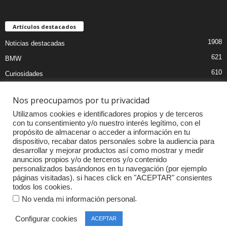
Artículos destacados
1908
Noticias destacadas
621
BMW
610
Curiosidades
439
Pruebas coches
Nos preocupamos por tu privacidad
393
Audi
Utilizamos cookies e identificadores propios y de terceros
376
MOTOS
con tu consentimiento y/o nuestro interés legítimo, con el
propósito de almacenar o acceder a información en tu
333
Competiciones
dispositivo, recabar datos personales sobre la audiencia para
298
Mercedes
desarrollar y mejorar productos así como mostrar y medir
anuncios propios y/o de terceros y/o contenido
257
Accesorios
personalizados basándonos en tu navegación (por ejemplo
páginas visitadas). si haces click en "ACEPTAR" consientes
232
Porsche
todos los cookies.
.
No venda mi información personal
Configurar cookies
ACEPTAR