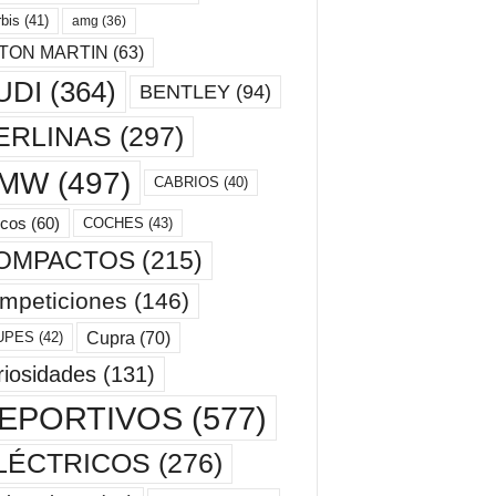
bis
(41)
amg
(36)
TON MARTIN
(63)
UDI
(364)
BENTLEY
(94)
ERLINAS
(297)
MW
(497)
CABRIOS
(40)
cos
(60)
COCHES
(43)
OMPACTOS
(215)
mpeticiones
(146)
Cupra
(70)
UPES
(42)
riosidades
(131)
EPORTIVOS
(577)
LÉCTRICOS
(276)