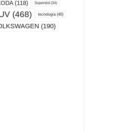
KODA
(118)
Superslot
(34)
UV
(468)
tecnología
(40)
OLKSWAGEN
(190)