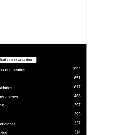
ículos destacados
1992
ias destacadas
651
617
sidades
468
as coches
397
OS
395
337
ticiones
314
edes