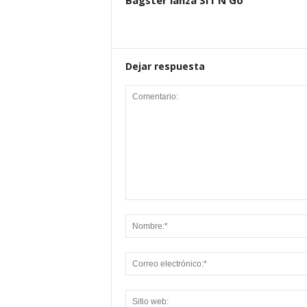
Bagster lanza SIT’N Go
Dejar respuesta