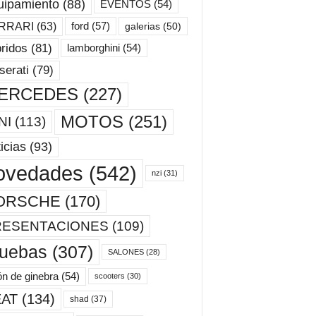
uipamiento
(88)
EVENTOS
(54)
ford
(57)
RRARI
(63)
galerias
(50)
ridos
(81)
lamborghini
(54)
erati
(79)
ERCEDES
(227)
MOTOS
(251)
NI
(113)
icias
(93)
ovedades
(542)
nzi
(31)
ORSCHE
(170)
RESENTACIONES
(109)
ruebas
(307)
SALONES
(28)
ón de ginebra
(54)
scooters
(30)
AT
(134)
shad
(37)