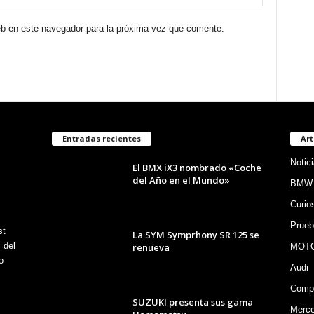
eb en este navegador para la próxima vez que comente.
Entradas recientes
Art
Notic
El BMX iX3 nombrado «Coche
del Año en el Mundo»
BMW
Curio
Prueb
st
La SYM Symprhony SR 125 se
 del
renueva
MOT
o
Audi
Compe
SUZUKI presenta sus gama
Merc