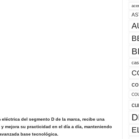
acer
AS
A
B
B
cas
C
co
CO
cu
D
 eléctrica del segmento D de la marca, recibe una
 y mejora su practicidad en el día a día, manteniendo
E
 avanzada base tecnológica.