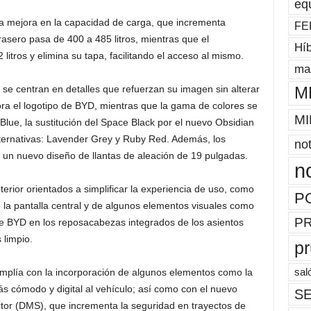
eq
la mejora en la capacidad de carga, que incrementa
FE
rasero pasa de 400 a 485 litros, mientras que el
Híb
itros y elimina su tapa, facilitando el acceso al mismo.
mas
y se centran en detalles que refuerzan su imagen sin alterar
M
ora el logotipo de BYD, mientras que la gama de colores se
MI
 Blue, la sustitución del Space Black por el nuevo Obsidian
lternativas: Lavender Grey y Ruby Red. Además, los
not
un nuevo diseño de llantas de aleación de 19 pulgadas.
n
erior orientados a simplificar la experiencia de uso, como
P
e la pantalla central y de algunos elementos visuales como
P
de BYD en los reposacabezas integrados de los asientos
 limpio.
p
sal
mplía con la incorporación de algunos elementos como la
s cómodo y digital al vehículo; así como con el nuevo
SE
ctor (DMS), que incrementa la seguridad en trayectos de