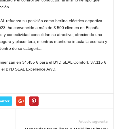
bilidad y el control del conductor, al mismo tiempo que
cción.
L refuerza su posición como berlina eléctrica deportiva
023, ha convencido a más de 3.500 clientes en España.
d y conectividad consolidan su atractivo, ofreciendo una
segura y placentera, mientras mantiene intacta la esencia y
dentro de su categoría.
comienzan en 34.455 € para el BYD SEAL Comfort, 37.115 €
a el BYD SEAL Excellence AWD.
witter
Artículo siguiente