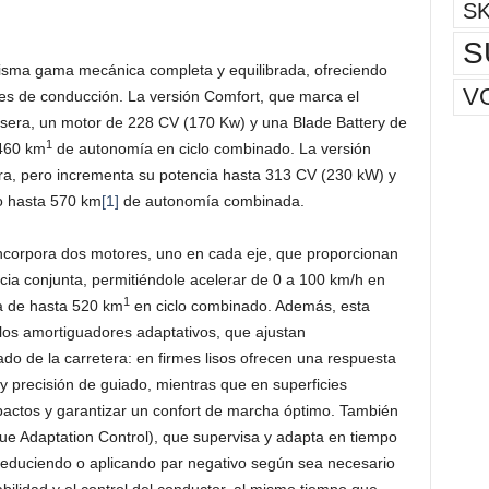
S
S
sma gama mecánica completa y equilibrada, ofreciendo
V
iles de conducción. La versión Comfort, que marca el
asera, un motor de 228 CV (170 Kw) y una Blade Battery de
1
 460 km
de autonomía en ciclo combinado. La versión
ra, pero incrementa su potencia hasta 313 CV (230 kW) y
o hasta 570 km
[1]
de autonomía combinada.
incorpora dos motores, uno en cada eje, que proporcionan
cia conjunta, permitiéndole acelerar de 0 a 100 km/h en
1
a de hasta 520 km
en ciclo combinado. Además, esta
los amortiguadores adaptativos, que ajustan
o de la carretera: en firmes lisos ofrecen una respuesta
y precisión de guiado, mientras que en superficies
pactos y garantizar un confort de marcha óptimo. También
rque Adaptation Control), que supervisa y adapta en tiempo
s, reduciendo o aplicando par negativo según sea necesario