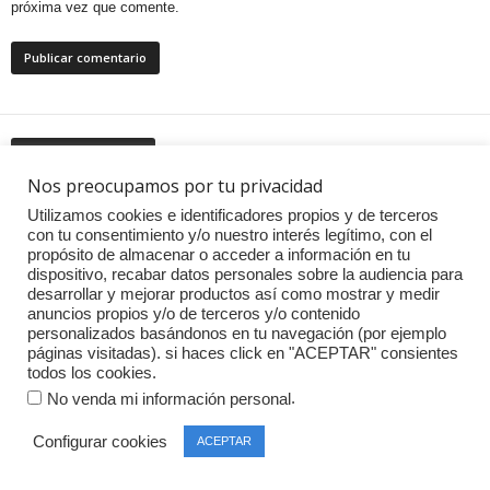
próxima vez que comente.
TAGS POPULARES
Nos preocupamos por tu privacidad
ACCESORIOS
(157)
acerbis
(41)
amg
(36)
Utilizamos cookies e identificadores propios y de terceros
con tu consentimiento y/o nuestro interés legítimo, con el
AUDI
(364)
ASTON MARTIN
(63)
propósito de almacenar o acceder a información en tu
dispositivo, recabar datos personales sobre la audiencia para
BERLINAS
(297)
BENTLEY
(94)
desarrollar y mejorar productos así como mostrar y medir
anuncios propios y/o de terceros y/o contenido
BMW
(497)
cascos
(60)
CABRIOS
(40)
personalizados basándonos en tu navegación (por ejemplo
páginas visitadas). si haces click en "ACEPTAR" consientes
COMPACTOS
(215)
todos los cookies.
COCHES
(43)
.
No venda mi información personal
competiciones
(146)
Cupra
(70)
COUPES
(42)
Configurar cookies
ACEPTAR
curiosidades
(131)