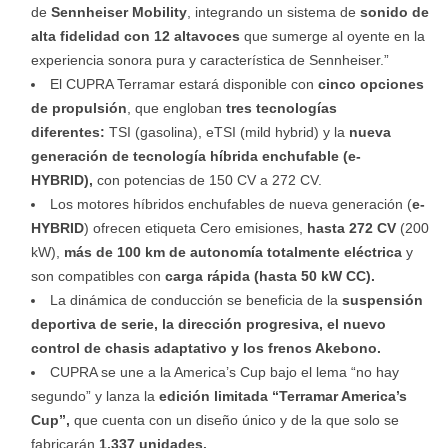
de
Sennheiser Mobility
, integrando un sistema de
sonido de
alta fidelidad con 12 altavoces
que sumerge al oyente en la
experiencia sonora pura y característica de Sennheiser.”
El CUPRA Terramar estará disponible con
cinco opciones
de propulsión
, que engloban
tres tecnologías
diferentes:
TSI (gasolina), eTSI (mild hybrid) y la
nueva
generación de tecnología híbrida enchufable (e-
HYBRID),
con potencias de 150 CV a 272 CV.
Los motores híbridos enchufables de nueva generación (
e-
HYBRID
) ofrecen etiqueta Cero emisiones,
hasta 272 CV
(200
kW),
más de 100 km de autonomía totalmente eléctrica
y
son compatibles con
carga rápida (hasta 50 kW CC).
La dinámica de conducción se beneficia de la
suspensión
deportiva de serie, la dirección progresiva, el nuevo
control de chasis adaptativo y los frenos Akebono.
CUPRA se une a la America’s Cup bajo el lema “no hay
segundo” y lanza la
edición limitada “Terramar America’s
Cup”,
que cuenta con un diseño único y de la que solo se
fabricarán
1.337 unidades.