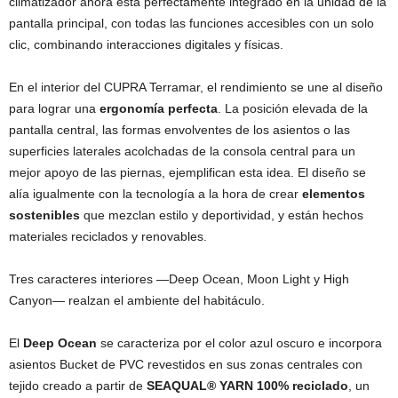
climatizador ahora está perfectamente integrado en la unidad de la
pantalla principal, con todas las funciones accesibles con un solo
clic, combinando interacciones digitales y físicas.
En el interior del CUPRA Terramar, el rendimiento se une al diseño
para lograr una
ergonomía perfecta
. La posición elevada de la
pantalla central, las formas envolventes de los asientos o las
superficies laterales acolchadas de la consola central para un
mejor apoyo de las piernas, ejemplifican esta idea. El diseño se
alía igualmente con la tecnología a la hora de crear
elementos
sostenibles
que mezclan estilo y deportividad, y están hechos
materiales reciclados y renovables.
Tres caracteres interiores —Deep Ocean, Moon Light y High
Canyon— realzan el ambiente del habitáculo.
El
Deep Ocean
se caracteriza por el color azul oscuro e incorpora
asientos Bucket de PVC revestidos en sus zonas centrales con
tejido creado a partir de
SEAQUAL® YARN
100%
reciclado
, un