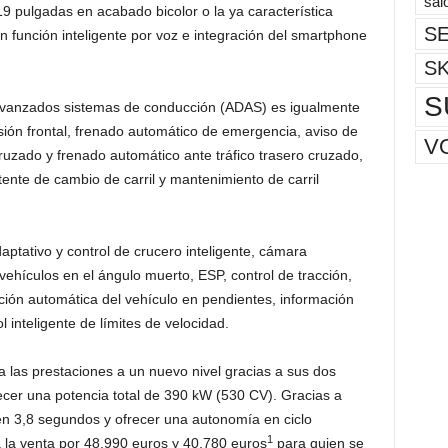
sal
19 pulgadas en acabado bicolor o la ya característica
SE
on función inteligente por voz e integración del smartphone
S
S
avanzados sistemas de conducción (ADAS) es igualmente
isión frontal, frenado automático de emergencia, aviso de
V
 cruzado y frenado automático ante tráfico trasero cruzado,
tente de cambio de carril y mantenimiento de carril
ptativo y control de crucero inteligente, cámara
ehículos en el ángulo muerto, ESP, control de tracción,
ción automática del vehículo en pendientes, información
l inteligente de límites de velocidad.
las prestaciones a un nuevo nivel gracias a sus dos
ecer una potencia total de 390 kW (530 CV). Gracias a
en 3,8 segundos y ofrecer una autonomía en ciclo
1
 la venta por 48.990 euros y 40.780 euros
para quien se