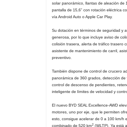
solar panorámico, llantas de aleación de 
pantalla de 15,6” con rotación eléctrica c
vía Android Auto o Apple Car Play.
Su dotación en términos de seguridad y 
generosa, por lo que incluye aviso de col
colisión trasera, alerta de tráfico trasero
asistente de mantenimiento de carril, asis
preventivo.
También dispone de control de crucero ada
panorámica de 360 grados, detección de v
control de descenso de pendientes, reten
inteligente de límites de velocidad y contro
El nuevo BYD SEAL Excellence-AWD eleva 
motores, uno por eje, que le permiten ofr
esto, consigue acelerar de 0 a 100 km/h 
2
combinado de 520 km
(WLTP). Ya está a