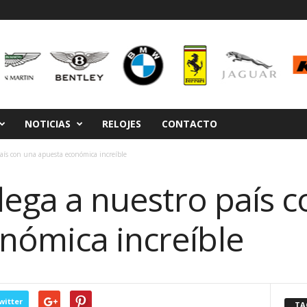
NOTICIAS
RELOJES
CONTACTO
país con una apuesta económica increíble
llega a nuestro país 
nómica increíble
witter
TA