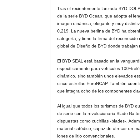
Tras el recientemente lanzado BYD DOL
de la serie BYD Ocean, que adopta el len
imagen dinámica, elegante y muy distinti
0,219. La nueva berlina de BYD ha obteni
categoría, y tiene la firma del reconocid
global de Diseño de BYD donde trabajan
El BYD SEAL está basado en la vanguardi
específicamente para vehículos 100% elé
dinámico, sino también unos elevados es
cinco estrellas EuroNCAP. También cuenta 
que integra ocho de los componentes clave
Al igual que todos los turismos de BYD q
de serie con la revolucionaria Blade Batte
dispuestas como cuchillas -blades-. Además
material catódico, capaz de ofrecer un ma
iones de litio convencionales.