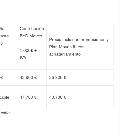
ña
Contribución
hasta
BYD Moves
Precio incluidas promociones y
23
Plan Moves III con
1.000€ +
achatarramiento
IVA
 €
43.900 €
36.900 €
cable
47.780 €
40.780 €
ación.