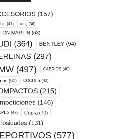
CCESORIOS
(157)
bis
(41)
amg
(36)
TON MARTIN
(63)
UDI
(364)
BENTLEY
(94)
ERLINAS
(297)
MW
(497)
CABRIOS
(40)
cos
(60)
COCHES
(43)
OMPACTOS
(215)
mpeticiones
(146)
Cupra
(70)
UPES
(42)
riosidades
(131)
EPORTIVOS
(577)