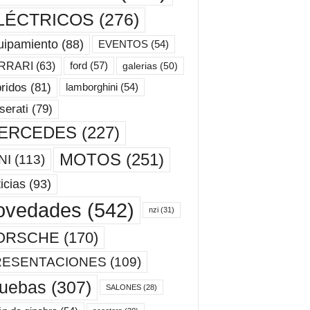
LÉCTRICOS
(276)
uipamiento
(88)
EVENTOS
(54)
ford
(57)
RRARI
(63)
galerias
(50)
ridos
(81)
lamborghini
(54)
erati
(79)
ERCEDES
(227)
MOTOS
(251)
NI
(113)
icias
(93)
ovedades
(542)
nzi
(31)
ORSCHE
(170)
RESENTACIONES
(109)
ruebas
(307)
SALONES
(28)