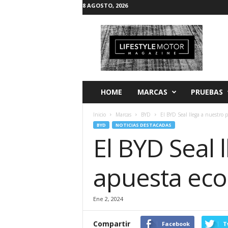
8 AGOSTO, 2026
L
i
f
e
s
t
y
HOME
MARCAS
PRUEBAS
l
e
Inicio
Marcas
BYD
El BYD Seal llega a nuestro 
M
BYD
NOTICIAS DESTACADAS
o
El BYD Seal 
t
o
r
apuesta eco
Ene 2, 2024
Compartir
Facebook
T