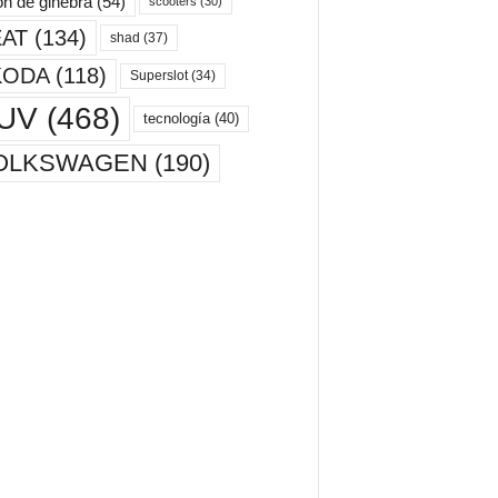
ón de ginebra
(54)
scooters
(30)
AT
(134)
shad
(37)
KODA
(118)
Superslot
(34)
UV
(468)
tecnología
(40)
OLKSWAGEN
(190)