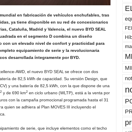
E
undial en fabricación de vehículos enchufables, tras
eq
das, ya tiene disponible en su red de concesionarios
FE
rias, Cataluña, Madrid y Valencia, el nuevo BYD SEAL
ncuadrada en el segmento D combina un diseño
Híb
 con un elevado nivel de confort y practicidad para
mas
pleto equipamiento de serie y la revolucionaria
M
icos desarrollada íntegramente por BYD.
MI
xcellence-AWD, el nuevo BYD SEAL se ofrece con dos
not
atería de 82,5 kWh de capacidad. Su versión Design, que
CV) y una batería de 82,5 kWh, con la que dispone de una
n
2
2
y de 690 km
en ciclo urbano (WLTP), está a la venta por
P
uros con la campaña promocional programada hasta el 31
a quien se adhiera al Plan MOVES III incluyendo el
P
ca.
p
ipamiento de serie, que incluye elementos como el techo