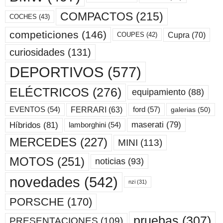
COMPACTOS
(215)
COCHES
(43)
competiciones
(146)
Cupra
(70)
COUPES
(42)
curiosidades
(131)
DEPORTIVOS
(577)
ELÉCTRICOS
(276)
equipamiento
(88)
ford
(57)
FERRARI
(63)
EVENTOS
(54)
galerias
(50)
maserati
(79)
Híbridos
(81)
lamborghini
(54)
MERCEDES
(227)
MINI
(113)
MOTOS
(251)
noticias
(93)
novedades
(542)
nzi
(31)
PORSCHE
(170)
pruebas
(307)
PRESENTACIONES
(109)