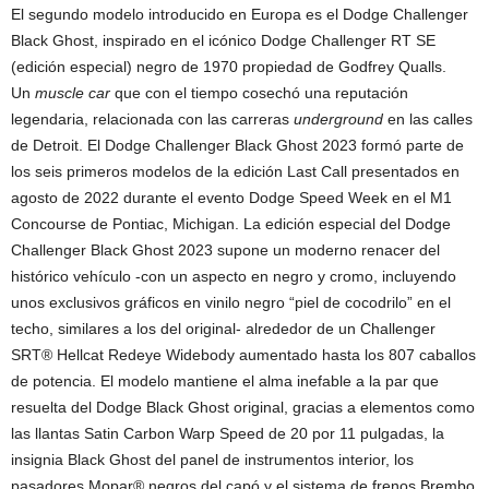
El segundo modelo introducido en Europa es el Dodge Challenger
Black Ghost, inspirado en el icónico Dodge Challenger RT SE
(edición especial) negro de 1970 propiedad de Godfrey Qualls.
Un
muscle car
que con el tiempo cosechó una reputación
legendaria, relacionada con las carreras
underground
en las calles
de Detroit. El Dodge Challenger Black Ghost 2023 formó parte de
los seis primeros modelos de la edición Last Call presentados en
agosto de 2022 durante el evento Dodge Speed Week en el M1
Concourse de Pontiac, Michigan. La edición especial del Dodge
Challenger Black Ghost 2023 supone un moderno renacer del
histórico vehículo -con un aspecto en negro y cromo, incluyendo
unos exclusivos gráficos en vinilo negro “piel de cocodrilo” en el
techo, similares a los del original- alrededor de un Challenger
SRT® Hellcat Redeye Widebody aumentado hasta los 807 caballos
de potencia. El modelo mantiene el alma inefable a la par que
resuelta del Dodge Black Ghost original, gracias a elementos como
las llantas Satin Carbon Warp Speed de 20 por 11 pulgadas, la
insignia Black Ghost del panel de instrumentos interior, los
pasadores Mopar® negros del capó y el sistema de frenos Brembo