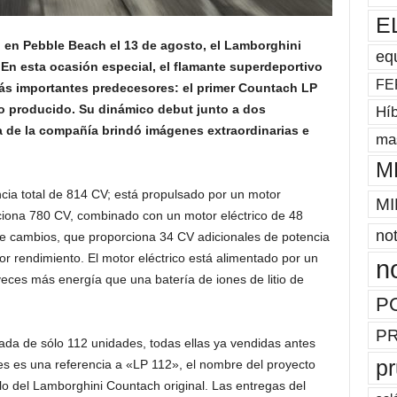
E
 en Pebble Beach el 13 de agosto, el Lamborghini
eq
. En esta ocasión especial, el flamante superdeportivo
FE
s importantes predecesores: el primer Countach LP
io producido. Su dinámico debut junto a dos
Híb
a de la compañía brindó imágenes extraordinarias e
mas
M
ia total de 814 CV; está propulsado por un motor
MI
ciona 780 CV, combinado con un motor eléctrico de 48
not
de cambios, que proporciona 34 CV adicionales de potencia
r rendimiento. El motor eléctrico está alimentado por un
n
ces más energía que una batería de iones de litio de
P
P
tada de sólo 112 unidades, todas ellas ya vendidas antes
p
s es una referencia a «LP 112», el nombre del proyecto
llo del Lamborghini Countach original. Las entregas del