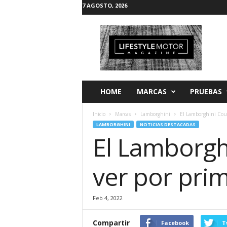
7 AGOSTO, 2026
L
i
f
e
s
t
y
HOME
MARCAS
PRUEBAS
l
e
Inicio
Marcas
Lamborghini
El Lamborghini Coun
M
LAMBORGHINI
NOTICIAS DESTACADAS
o
El Lamborgh
t
o
r
ver por prim
Feb 4, 2022
Compartir
Facebook
T