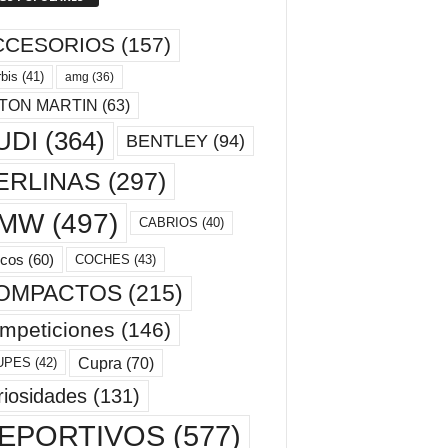
CCESORIOS
(157)
bis
(41)
amg
(36)
TON MARTIN
(63)
UDI
(364)
BENTLEY
(94)
ERLINAS
(297)
MW
(497)
CABRIOS
(40)
cos
(60)
COCHES
(43)
OMPACTOS
(215)
mpeticiones
(146)
Cupra
(70)
UPES
(42)
riosidades
(131)
EPORTIVOS
(577)