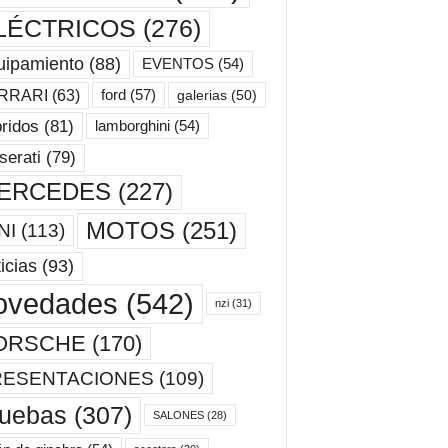
LÉCTRICOS
(276)
uipamiento
(88)
EVENTOS
(54)
ford
(57)
RRARI
(63)
galerias
(50)
ridos
(81)
lamborghini
(54)
erati
(79)
ERCEDES
(227)
MOTOS
(251)
NI
(113)
icias
(93)
ovedades
(542)
nzi
(31)
ORSCHE
(170)
RESENTACIONES
(109)
ruebas
(307)
SALONES
(28)