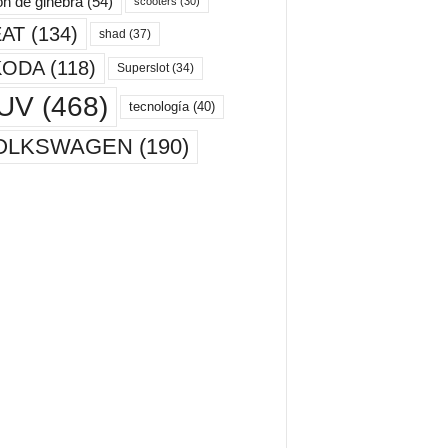
ón de ginebra
(54)
scooters
(30)
AT
(134)
shad
(37)
KODA
(118)
Superslot
(34)
UV
(468)
tecnología
(40)
OLKSWAGEN
(190)