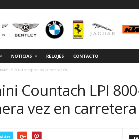
NOTICIAS
RELOJES
CONTACTO
tach LPI 800-4 se deja ver por primera vez en...
ini Countach LPI 800-
era vez en carretera
witter
TA