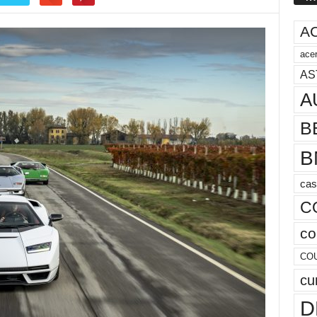
A
acer
AS
A
B
B
cas
C
co
CO
cu
D