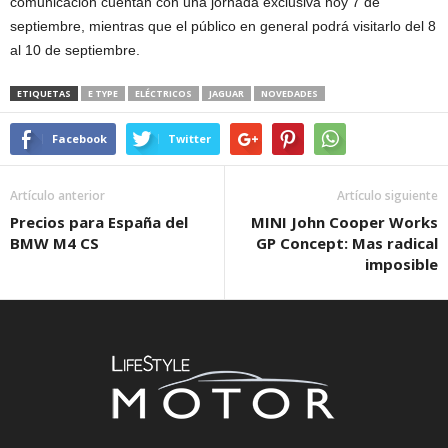
comunicación cuentan con una jornada exclusiva hoy 7 de
septiembre, mientras que el público en general podrá visitarlo del 8
al 10 de septiembre.
ETIQUETAS
E TYPE
ELÉCTRICOS
JAGUAR
NOVEDADES
Facebook
Twitter
Artículo anterior
Artículo siguiente
Precios para España del
MINI John Cooper Works
BMW M4 CS
GP Concept: Mas radical
imposible