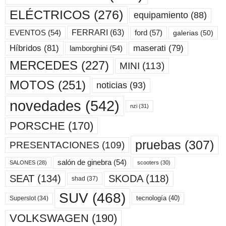
ELÉCTRICOS
(276)
equipamiento
(88)
ford
(57)
FERRARI
(63)
EVENTOS
(54)
galerias
(50)
maserati
(79)
Híbridos
(81)
lamborghini
(54)
MERCEDES
(227)
MINI
(113)
MOTOS
(251)
noticias
(93)
novedades
(542)
nzi
(31)
PORSCHE
(170)
pruebas
(307)
PRESENTACIONES
(109)
salón de ginebra
(54)
scooters
(30)
SALONES
(28)
SKODA
(118)
SEAT
(134)
shad
(37)
SUV
(468)
tecnología
(40)
Superslot
(34)
VOLKSWAGEN
(190)