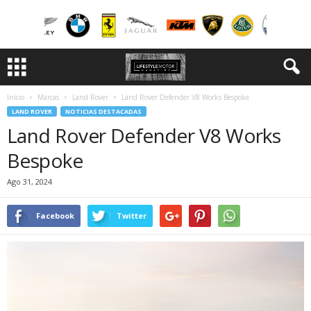
Inicio
Marcas
Land Rover
Land Rover Defender V8 Works Bespoke
LAND ROVER
NOTICIAS DESTACADAS
Land Rover Defender V8 Works
Bespoke
Ago 31, 2024
Facebook
Twitter