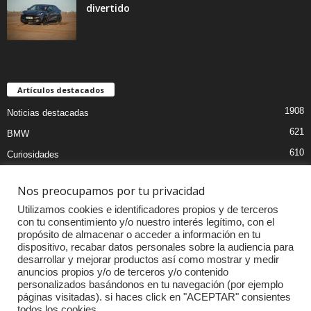
divertido
Artículos destacados
1908
Noticias destacadas
621
BMW
610
Curiosidades
439
Pruebas coches
Nos preocupamos por tu privacidad
393
Audi
Utilizamos cookies e identificadores propios y de terceros
376
MOTOS
con tu consentimiento y/o nuestro interés legítimo, con el
propósito de almacenar o acceder a información en tu
333
Competiciones
dispositivo, recabar datos personales sobre la audiencia para
298
Mercedes
desarrollar y mejorar productos así como mostrar y medir
anuncios propios y/o de terceros y/o contenido
257
Accesorios
personalizados basándonos en tu navegación (por ejemplo
páginas visitadas). si haces click en "ACEPTAR" consientes
232
Porsche
todos los cookies.