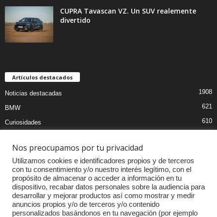
CUPRA Tavascan VZ. Un SUV realemente
divertido
Artículos destacados
1908
Noticias destacadas
621
BMW
610
Curiosidades
439
Pruebas coches
Nos preocupamos por tu privacidad
393
Audi
Utilizamos cookies e identificadores propios y de terceros
376
MOTOS
con tu consentimiento y/o nuestro interés legítimo, con el
propósito de almacenar o acceder a información en tu
333
Competiciones
dispositivo, recabar datos personales sobre la audiencia para
298
Mercedes
desarrollar y mejorar productos así como mostrar y medir
anuncios propios y/o de terceros y/o contenido
257
Accesorios
personalizados basándonos en tu navegación (por ejemplo