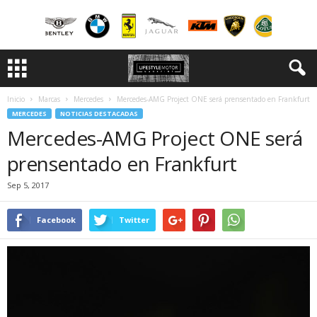
Inicio
Marcas
Mercedes
Mercedes-AMG Project ONE será prensentado en Frankfurt
MERCEDES
NOTICIAS DESTACADAS
Mercedes-AMG Project ONE será
prensentado en Frankfurt
Sep 5, 2017
Facebook
Twitter