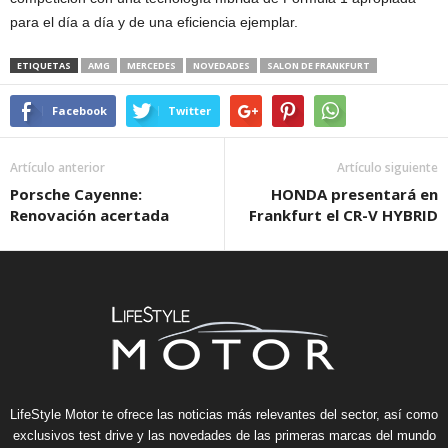
para el día a día y de una eficiencia ejemplar.
ETIQUETAS
AMG
MERCEDES
NOVEDADES
SALON DE FRANKFURT
Facebook
Twitter
Artículo anterior
Artículo siguiente
Porsche Cayenne:
HONDA presentará en
Renovación acertada
Frankfurt el CR-V HYBRID
LifeStyle Motor te ofrece las noticias más relevantes del sector, así como
exclusivos test drive y las novedades de las primeras marcas del mundo