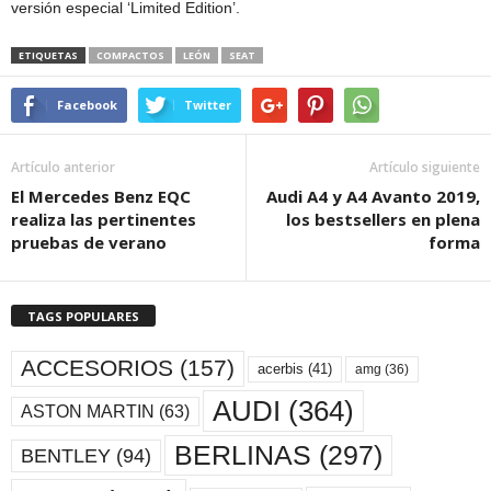
versión especial ‘Limited Edition’.
ETIQUETAS
COMPACTOS
LEÓN
SEAT
Facebook
Twitter
Artículo anterior
Artículo siguiente
El Mercedes Benz EQC
Audi A4 y A4 Avanto 2019,
realiza las pertinentes
los bestsellers en plena
pruebas de verano
forma
TAGS POPULARES
ACCESORIOS
(157)
acerbis
(41)
amg
(36)
AUDI
(364)
ASTON MARTIN
(63)
BERLINAS
(297)
BENTLEY
(94)