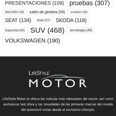
pruebas
(307)
PRESENTACIONES
(109)
salón de ginebra
(54)
scooters
(30)
SALONES
(28)
SKODA
(118)
SEAT
(134)
shad
(37)
SUV
(468)
tecnología
(40)
Superslot
(34)
VOLKSWAGEN
(190)
LifeStyle Motor te ofrece las noticias más relevantes del sector, así como
exclusivos test drive y las novedades de las primeras marcas del mundo
del automóvil vistas desde el exclusivo Lifestyle.