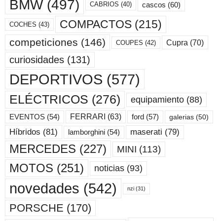
BMW
(497)
cascos
(60)
CABRIOS
(40)
COMPACTOS
(215)
COCHES
(43)
competiciones
(146)
Cupra
(70)
COUPES
(42)
curiosidades
(131)
DEPORTIVOS
(577)
ELÉCTRICOS
(276)
equipamiento
(88)
ford
(57)
FERRARI
(63)
EVENTOS
(54)
galerias
(50)
maserati
(79)
Híbridos
(81)
lamborghini
(54)
MERCEDES
(227)
MINI
(113)
MOTOS
(251)
noticias
(93)
novedades
(542)
nzi
(31)
PORSCHE
(170)