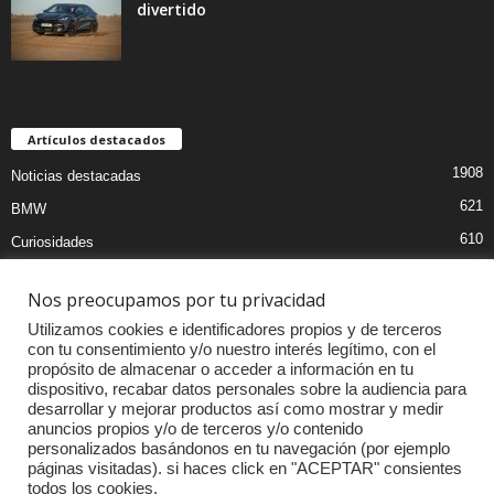
divertido
Artículos destacados
1908
Noticias destacadas
621
BMW
610
Curiosidades
439
Pruebas coches
Nos preocupamos por tu privacidad
393
Audi
Utilizamos cookies e identificadores propios y de terceros
376
MOTOS
con tu consentimiento y/o nuestro interés legítimo, con el
propósito de almacenar o acceder a información en tu
333
Competiciones
dispositivo, recabar datos personales sobre la audiencia para
298
Mercedes
desarrollar y mejorar productos así como mostrar y medir
anuncios propios y/o de terceros y/o contenido
257
Accesorios
personalizados basándonos en tu navegación (por ejemplo
páginas visitadas). si haces click en "ACEPTAR" consientes
232
Porsche
todos los cookies.