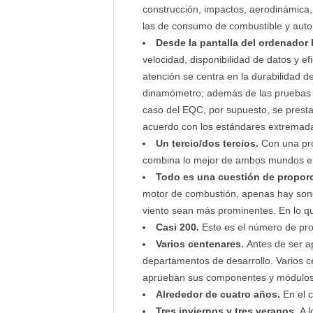
construcción, impactos, aerodinámica, 
las de consumo de combustible y auto
Desde la pantalla del ordenador 
velocidad, disponibilidad de datos y e
atención se centra en la durabilidad 
dinamómetro; además de las pruebas fu
caso del EQC, por supuesto, se presta
acuerdo con los estándares extremad
Un tercio/dos tercios.
Con una prop
combina lo mejor de ambos mundos en b
Todo es una cuestión de propor
motor de combustión, apenas hay sonor
viento sean más prominentes. En lo qu
Casi 200.
Este es el número de pro
Varios centenares.
Antes de ser ap
departamentos de desarrollo. Varios c
aprueban sus componentes y módulos, 
Alrededor de cuatro años.
En el c
Tres inviernos y tres veranos.
A l