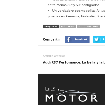
entre menos 35º y 50º centígrados.
Un verdadero cosmopolita.
Antes
pruebas en Alemania, Finlandia, Suecia
ETIQUETAS
ELÉCTRICOS
EQC
MERCEDES
Compartir
Facebook
T
Artículo anterior
Audi RS7 Perfomance: La bella y la 