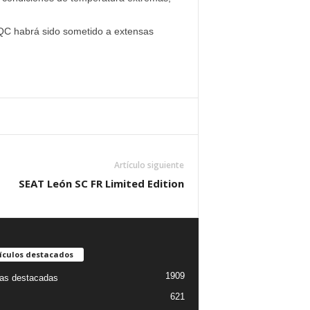
QC habrá sido sometido a extensas
Artículo siguiente
SEAT León SC FR Limited Edition
ículos destacados
1909
ias destacadas
621