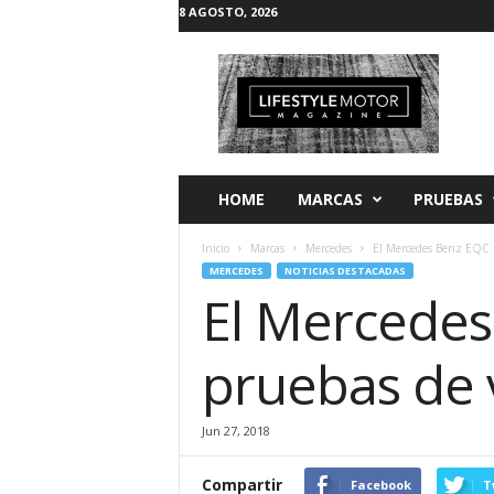
8 AGOSTO, 2026
L
i
f
e
s
t
y
HOME
MARCAS
PRUEBAS
l
e
Inicio
Marcas
Mercedes
El Mercedes Benz EQC r
M
MERCEDES
NOTICIAS DESTACADAS
o
El Mercedes 
t
o
r
pruebas de
Jun 27, 2018
Compartir
Facebook
T