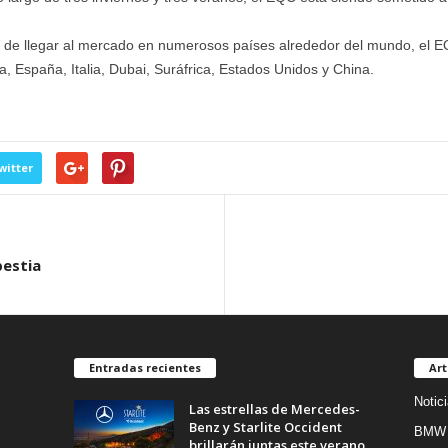
 de llegar al mercado en numerosos países alrededor del mundo, el E
, España, Italia, Dubai, Suráfrica, Estados Unidos y China.
witter
bestia
Entradas recientes
Art
Notic
Las estrellas de Mercedes-
Benz y Starlite Occident
BMW
brillarán juntas este verano...