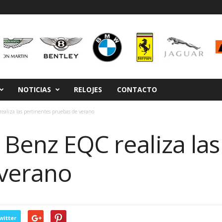
NOTICIAS
RELOJES
CONTACTO
ealiza las pertinentes pruebas de verano
Benz EQC realiza las
 verano
witter