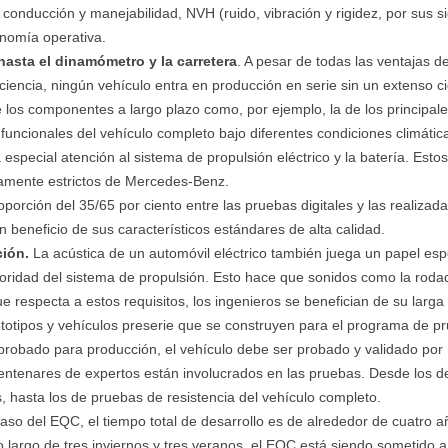
conducción y manejabilidad, NVH (ruido, vibración y rigidez, por sus s
nomía operativa.
hasta el dinamómetro y la carretera
. A pesar de todas las ventajas d
ficiencia, ningún vehículo entra en producción en serie sin un extenso 
de los componentes a largo plazo como, por ejemplo, la de los principa
ncionales del vehículo completo bajo diferentes condiciones climáticas
 especial atención al sistema de propulsión eléctrico y la batería. Es
amente estrictos de Mercedes-Benz.
orción del 35/65 por ciento entre las pruebas digitales y las realiza
eneficio de sus característicos estándares de alta calidad.
ción.
La acústica de un automóvil eléctrico también juega un papel espe
idad del sistema de propulsión. Esto hace que sonidos como la rodadu
e respecta a estos requisitos, los ingenieros se benefician de su larg
totipos y vehículos preserie que se construyen para el programa de pr
robado para producción, el vehículo debe ser probado y validado por 
entenares de expertos están involucrados en las pruebas. Desde los 
hasta los de pruebas de resistencia del vehículo completo.
aso del EQC, el tiempo total de desarrollo es de alrededor de cuatro a
o largo de tres inviernos y tres veranos, el EQC está siendo sometido