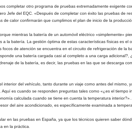
demos completar otro programa de pruebas extremadamente exigente con
iero Jefe del EQC. «Después de completar con éxito las pruebas de res
 de calor confirmarán que cumplimos el plan de inicio de la producción
orque mientras la batería de un automóvil eléctrico «simplemente» pierd
 a la batería. La gestión óptima de estas características físicas es el
s focos de atención se encuentra en el circuito de refrigeración de la 
esponde una batería cargada casi al completo a una carga adicional?, ¿q
renaje de la batería, es decir, las pruebas en las que se descarga c
del interior del vehículo, tanto durante un viaje como antes del mismo, y
s. Aquí es cuando se responden preguntas tales como «¿es el tiempo in
onomía calculada cuando se tiene en cuenta la temperatura interior?».
esor del aire acondicionado, es específicamente examinada a tempera
icular en las pruebas en España, ya que los técnicos quieren saber d
a en la práctica.