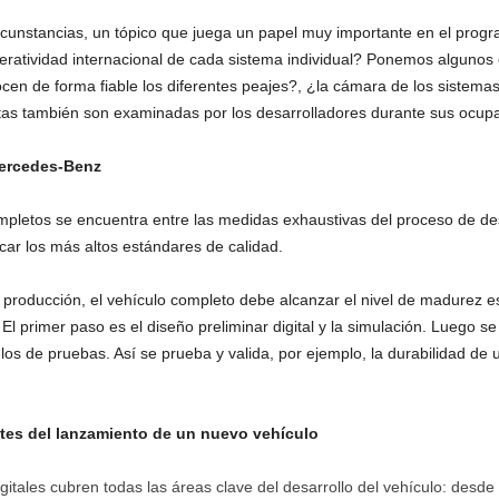
ircunstancias, un tópico que juega un papel muy importante en el pr
eratividad internacional de cada sistema individual? Ponemos algunos
ocen de forma fiable los diferentes peajes?, ¿la cámara de los sistema
ntas también son examinadas por los desarrolladores durante sus oc
Mercedes-Benz
ompletos se encuentra entre las medidas exhaustivas del proceso de de
car los más altos estándares de calidad.
producción, el vehículo completo debe alcanzar el nivel de madurez e
El primer paso es el diseño preliminar digital y la simulación. Luego s
 de pruebas. Así se prueba y valida, por ejemplo, la durabilidad de u
tes del lanzamiento de un nuevo vehículo
itales cubren todas las áreas clave del desarrollo del vehículo: desde l