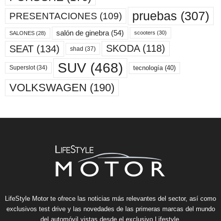
pruebas
(307)
PRESENTACIONES
(109)
salón de ginebra
(54)
scooters
(30)
SALONES
(28)
SKODA
(118)
SEAT
(134)
shad
(37)
SUV
(468)
tecnología
(40)
Superslot
(34)
VOLKSWAGEN
(190)
LifeStyle Motor te ofrece las noticias más relevantes del sector, así como
exclusivos test drive y las novedades de las primeras marcas del mundo
del automóvil vistas desde el exclusivo Lifestyle.