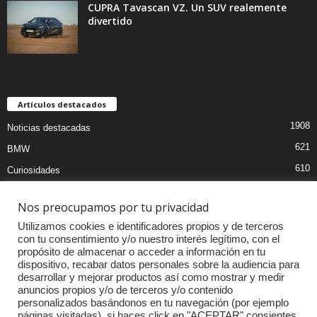
CUPRA Tavascan VZ. Un SUV realemente
divertido
Artículos destacados
1908
Noticias destacadas
621
BMW
610
Curiosidades
439
Pruebas coches
Nos preocupamos por tu privacidad
393
Audi
Utilizamos cookies e identificadores propios y de terceros
376
MOTOS
con tu consentimiento y/o nuestro interés legítimo, con el
propósito de almacenar o acceder a información en tu
333
Competiciones
dispositivo, recabar datos personales sobre la audiencia para
298
Mercedes
desarrollar y mejorar productos así como mostrar y medir
anuncios propios y/o de terceros y/o contenido
257
Accesorios
personalizados basándonos en tu navegación (por ejemplo
páginas visitadas). si haces click en "ACEPTAR" consientes
232