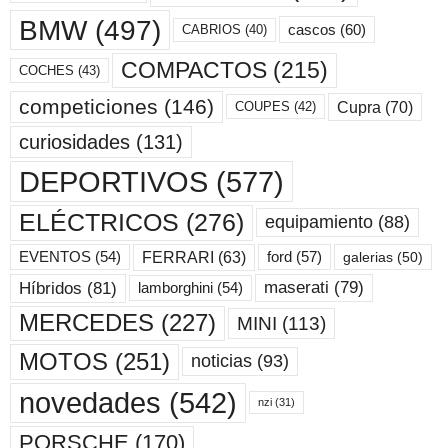
BMW
(497)
cascos
(60)
CABRIOS
(40)
COMPACTOS
(215)
COCHES
(43)
competiciones
(146)
Cupra
(70)
COUPES
(42)
curiosidades
(131)
DEPORTIVOS
(577)
ELÉCTRICOS
(276)
equipamiento
(88)
ford
(57)
FERRARI
(63)
EVENTOS
(54)
galerias
(50)
maserati
(79)
Híbridos
(81)
lamborghini
(54)
MERCEDES
(227)
MINI
(113)
MOTOS
(251)
noticias
(93)
novedades
(542)
nzi
(31)
PORSCHE
(170)