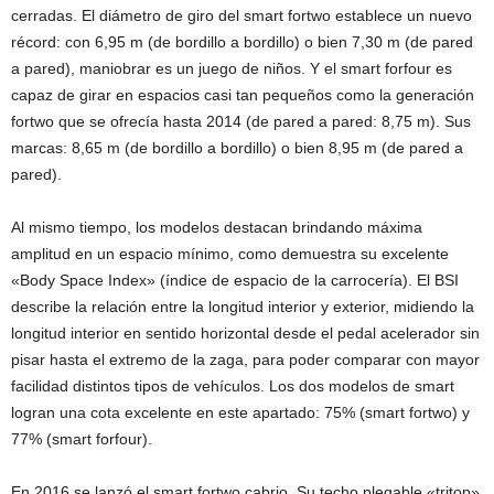
cerradas. El diámetro de giro del smart fortwo establece un nuevo
récord: con 6,95 m (de bordillo a bordillo) o bien 7,30 m (de pared
a pared), maniobrar es un juego de niños. Y el smart forfour es
capaz de girar en espacios casi tan pequeños como la generación
fortwo que se ofrecía hasta 2014 (de pared a pared: 8,75 m). Sus
marcas: 8,65 m (de bordillo a bordillo) o bien 8,95 m (de pared a
pared).
Al mismo tiempo, los modelos destacan brindando máxima
amplitud en un espacio mínimo, como demuestra su excelente
«Body Space Index» (índice de espacio de la carrocería). El BSI
describe la relación entre la longitud interior y exterior, midiendo la
longitud interior en sentido horizontal desde el pedal acelerador sin
pisar hasta el extremo de la zaga, para poder comparar con mayor
facilidad distintos tipos de vehículos. Los dos modelos de smart
logran una cota excelente en este apartado: 75% (smart fortwo) y
77% (smart forfour).
En 2016 se lanzó el smart fortwo cabrio. Su techo plegable «tritop»