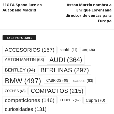
El GTA Spano luce en
Aston Martin nombra a
Autobello Madrid
Enrique Lorenzana
director de ventas para
Europa
TAGS POPULARES
ACCESORIOS
(157)
acerbis
(41)
amg
(36)
AUDI
(364)
ASTON MARTIN
(63)
BERLINAS
(297)
BENTLEY
(94)
BMW
(497)
cascos
(60)
CABRIOS
(40)
COMPACTOS
(215)
COCHES
(43)
competiciones
(146)
Cupra
(70)
COUPES
(42)
curiosidades
(131)