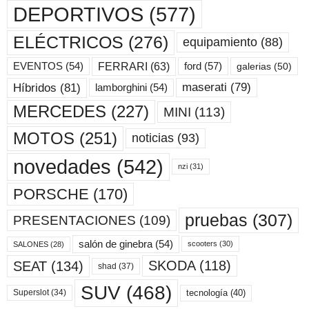
DEPORTIVOS
(577)
ELÉCTRICOS
(276)
equipamiento
(88)
ford
(57)
FERRARI
(63)
EVENTOS
(54)
galerias
(50)
maserati
(79)
Híbridos
(81)
lamborghini
(54)
MERCEDES
(227)
MINI
(113)
MOTOS
(251)
noticias
(93)
novedades
(542)
nzi
(31)
PORSCHE
(170)
pruebas
(307)
PRESENTACIONES
(109)
salón de ginebra
(54)
scooters
(30)
SALONES
(28)
SKODA
(118)
SEAT
(134)
shad
(37)
SUV
(468)
tecnología
(40)
Superslot
(34)