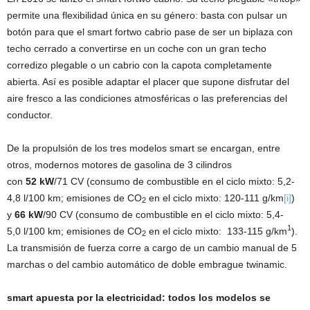
permite una flexibilidad única en su género: basta con pulsar un
botón para que el smart fortwo cabrio pase de ser un biplaza con
techo cerrado a convertirse en un coche con un gran techo
corredizo plegable o un cabrio con la capota completamente
abierta. Así es posible adaptar el placer que supone disfrutar del
aire fresco a las condiciones atmosféricas o las preferencias del
conductor.
De la propulsión de los tres modelos smart se encargan, entre
otros, modernos motores de gasolina de 3 cilindros
con
52 kW
/71 CV (consumo de combustible en el ciclo mixto: 5,2-
4,8 l/100 km; emisiones de CO
en el ciclo mixto: 120-111 g/km
[i]
)
2
y
66 kW
/90 CV (consumo de combustible en el ciclo mixto: 5,4-
1
5,0 l/100 km; emisiones de CO
en el ciclo mixto: 133-115 g/km
).
2
La transmisión de fuerza corre a cargo de un cambio manual de 5
marchas o del cambio automático de doble embrague twinamic.
smart apuesta por la electricidad: todos los modelos se