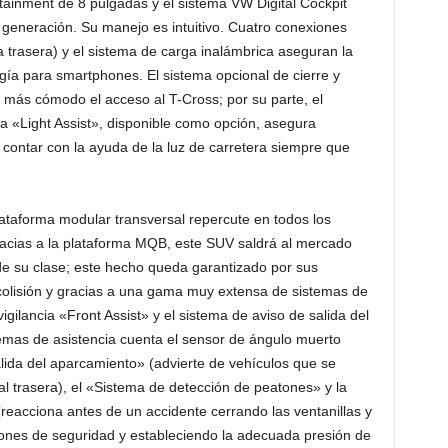
nfotainment de 8 pulgadas y el sistema VW Digital Cockpit
a generación. Su manejo es intuitivo. Cuatro conexiones
a trasera) y el sistema de carga inalámbrica aseguran la
rgía para smartphones. El sistema opcional de cierre y
 más cómodo el acceso al T-Cross; por su parte, el
ra «Light Assist», disponible como opción, asegura
ontar con la ayuda de la luz de carretera siempre que
plataforma modular transversal repercute en todos los
acias a la plataforma MQB, este SUV saldrá al mercado
e su clase; este hecho queda garantizado por sus
colisión y gracias a una gama muy extensa de sistemas de
igilancia «Front Assist» y el sistema de aviso de salida del
temas de asistencia cuenta el sensor de ángulo muerto
lida del aparcamiento» (advierte de vehículos que se
al trasera), el «Sistema de detección de peatones» y la
reacciona antes de un accidente cerrando las ventanillas y
urones de seguridad y estableciendo la adecuada presión de