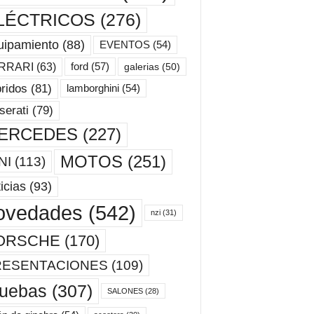
LÉCTRICOS
(276)
uipamiento
(88)
EVENTOS
(54)
ford
(57)
RRARI
(63)
galerias
(50)
ridos
(81)
lamborghini
(54)
erati
(79)
ERCEDES
(227)
MOTOS
(251)
NI
(113)
icias
(93)
ovedades
(542)
nzi
(31)
ORSCHE
(170)
RESENTACIONES
(109)
ruebas
(307)
SALONES
(28)