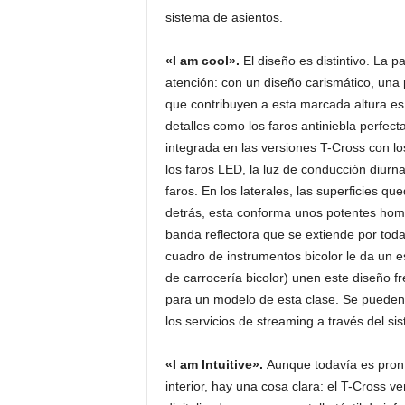
sistema de asientos.
«I am cool».
El diseño es distintivo. La pa
atención: con un diseño carismático, una p
que contribuyen a esta marcada altura es e
detalles como los faros antiniebla perfe
integrada en las versiones T-Cross con los
los faros LED, la luz de conducción diurna
faros. En los laterales, las superficies q
detrás, esta conforma unos potentes hom
banda reflectora que se extiende por tod
cuadro de instrumentos bicolor le da un es
de carrocería bicolor) unen este diseño f
para un modelo de esta clase. Se pueden
los servicios de streaming a través del s
«I am Intuitive».
Aunque todavía es pronto
interior, hay una cosa clara: el T-Cross