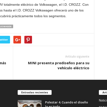
SUV totalmente eléctrico de Volkswagen, el I.D. CROZZ. Con
ss hasta el I.D. CROZZ Volkswagen ofrecerá uno de los
ubrirá prácticamente todos los segmentos.
LKSWAGEN
witter
Artículo siguiente
 más
MINI presenta prediseños para su
vehículo eléctrico
Entradas recientes
Art
Notic
Polestar 4. Cuando el diseño
lo es todo