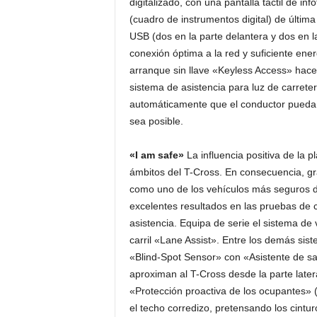
digitalizado, con una pantalla táctil de i
(cuadro de instrumentos digital) de últim
USB (dos en la parte delantera y dos en l
conexión óptima a la red y suficiente ene
arranque sin llave «Keyless Access» hace
sistema de asistencia para luz de carrete
automáticamente que el conductor pueda c
sea posible.
«I am safe»
La influencia positiva de la 
ámbitos del T-Cross. En consecuencia, gr
como uno de los vehículos más seguros d
excelentes resultados en las pruebas de 
asistencia. Equipa de serie el sistema de v
carril «Lane Assist». Entre los demás sis
«Blind-Spot Sensor» con «Asistente de sa
aproximan al T-Cross desde la parte later
«Protección proactiva de los ocupantes» (
el techo corredizo, pretensando los cint