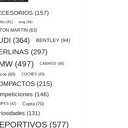
CCESORIOS
(157)
bis
(41)
amg
(36)
TON MARTIN
(63)
UDI
(364)
BENTLEY
(94)
ERLINAS
(297)
MW
(497)
CABRIOS
(40)
cos
(60)
COCHES
(43)
OMPACTOS
(215)
mpeticiones
(146)
Cupra
(70)
UPES
(42)
riosidades
(131)
EPORTIVOS
(577)