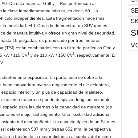
sal
 A0. De esta manera: Golf y T-Roc pertenecen al
SE
 la clase inmediatamente inferior, es decir, A0. Un
hículo independientes. Esta fragmentación hace más
S
a la movilidad. El T-Cross lo demuestra: un SUV que es
S
ce de manera intuitiva y ofrece un gran nivel de seguridad.
 hasta 18 pulgadas, es propulsado por tres motores
V
 (TSI) están combinados con un filtro de partículas Otto y
1
1
85 kW / 115 CV
y de 110 kW / 150 CV
, respectivamente. El
1
CV
.
ndentemente espacioso. En parte, esto se debe a la
a base innovadora avanza ampliamente el eje delantero,
 espacio interior y un plus de capacidad de maletero.
, el asiento trasero se puede desplazar longitudinalmente
el espacio para las piernas o la capacidad de maletero (de
ximo es el mejor del segmento. Una flexibilidad adicional
el asiento del acompañante. Un aspecto típico de un SUV es
ross: delante son 597 mm y detrás 652 mm; la perspectiva
aliza a través de la mayor distancia al suelo y del mismo