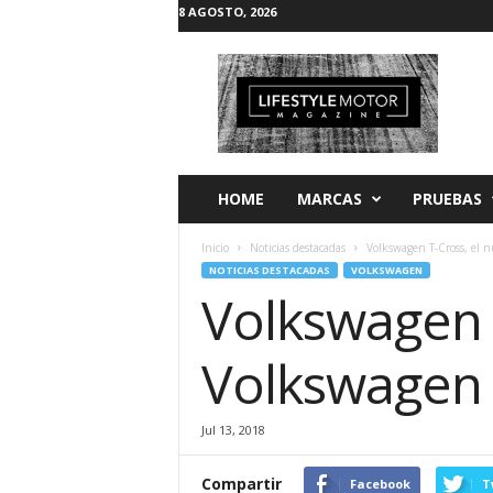
8 AGOSTO, 2026
L
i
f
e
s
t
y
HOME
MARCAS
PRUEBAS
l
e
Inicio
Noticias destacadas
Volkswagen T-Cross, el 
M
NOTICIAS DESTACADAS
VOLKSWAGEN
o
Volkswagen 
t
o
r
Volkswagen
Jul 13, 2018
Compartir
Facebook
T