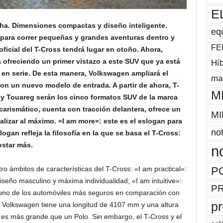
E
ha. Dimensiones compactas y diseño inteligente.
eq
para correr pequeñas y grandes aventuras dentro y
FE
oficial del T-Cross tendrá lugar en otoño. Ahora,
 ofreciendo un primer vistazo a este SUV que ya está
Híb
 en serie. De esta manera, Volkswagen ampliará el
mas
con un nuevo modelo de entrada. A partir de ahora, T-
M
 y Touareg serán los cinco formatos SUV de la marca
carismático, cuenta con tracción delantera, ofrece un
MI
lizar al máximo. «I am more»: este es el eslogan para
not
ogan refleja la filosofía en la que se basa el T-Cross:
ostar más.
n
ro ámbitos de características del T-Cross: «I am practical»:
P
iseño masculino y máxima individualidad; «I am intuitive»:
P
»: uno de los automóviles más seguros en comparación con
p
Volkswagen tiene una longitud de 4107 mm y una altura
es más grande que un Polo. Sin embargo, el T-Cross y el