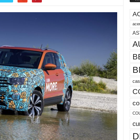
A
acer
AS
A
B
B
cas
C
co
CO
cu
D