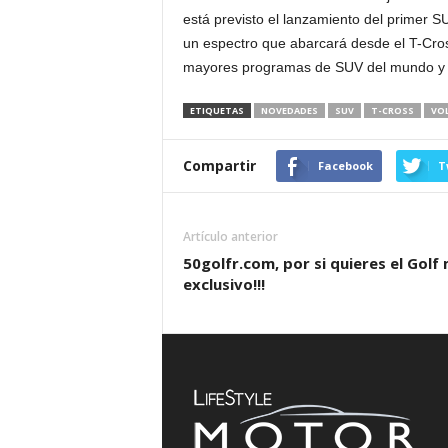
está previsto el lanzamiento del primer 
un espectro que abarcará desde el T-Cro
mayores programas de SUV del mundo y c
ETIQUETAS
NOVEDADES
SUV
T-CROSS
VO
Compartir
Facebook
T
Artículo anterior
50golfr.com, por si quieres el Golf
exclusivo!!!