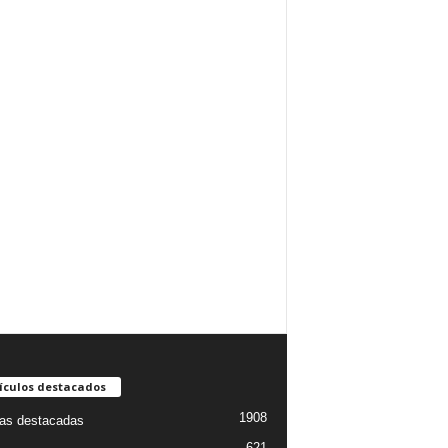
ículos destacados
1908
ias destacadas
621