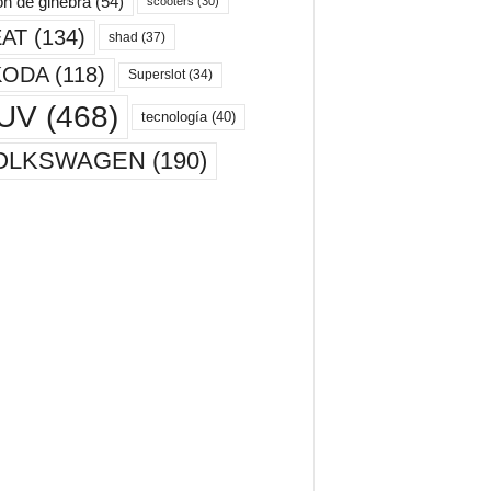
ón de ginebra
(54)
scooters
(30)
AT
(134)
shad
(37)
KODA
(118)
Superslot
(34)
UV
(468)
tecnología
(40)
OLKSWAGEN
(190)