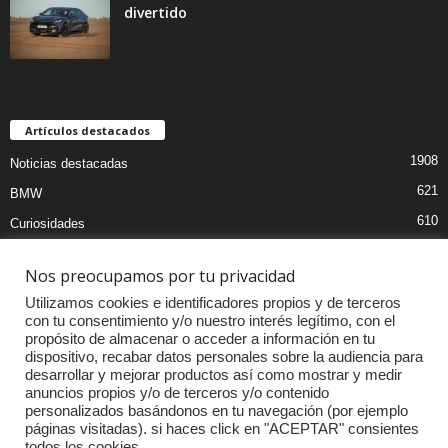
divertido
Artículos destacados
1908
Noticias destacadas
621
BMW
610
Curiosidades
439
Pruebas coches
Nos preocupamos por tu privacidad
393
Audi
Utilizamos cookies e identificadores propios y de terceros
376
MOTOS
con tu consentimiento y/o nuestro interés legítimo, con el
propósito de almacenar o acceder a información en tu
333
Competiciones
dispositivo, recabar datos personales sobre la audiencia para
298
Mercedes
desarrollar y mejorar productos así como mostrar y medir
anuncios propios y/o de terceros y/o contenido
257
Accesorios
personalizados basándonos en tu navegación (por ejemplo
páginas visitadas). si haces click en "ACEPTAR" consientes
232
Porsche
todos los cookies.