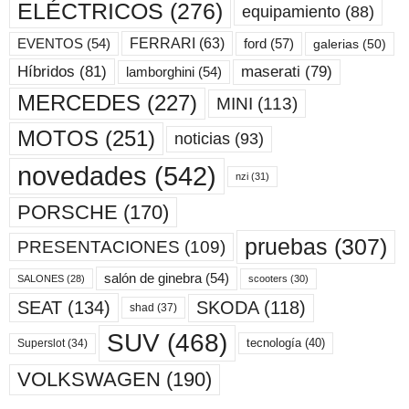
ELÉCTRICOS
(276)
equipamiento
(88)
ford
(57)
FERRARI
(63)
EVENTOS
(54)
galerias
(50)
maserati
(79)
Híbridos
(81)
lamborghini
(54)
MERCEDES
(227)
MINI
(113)
MOTOS
(251)
noticias
(93)
novedades
(542)
nzi
(31)
PORSCHE
(170)
pruebas
(307)
PRESENTACIONES
(109)
salón de ginebra
(54)
scooters
(30)
SALONES
(28)
SKODA
(118)
SEAT
(134)
shad
(37)
SUV
(468)
tecnología
(40)
Superslot
(34)
VOLKSWAGEN
(190)