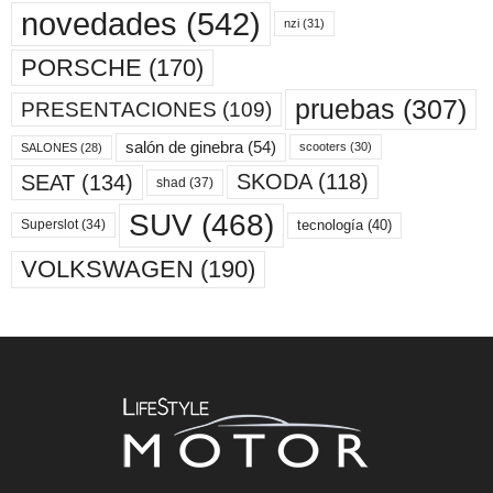
novedades
(542)
nzi
(31)
PORSCHE
(170)
pruebas
(307)
PRESENTACIONES
(109)
salón de ginebra
(54)
scooters
(30)
SALONES
(28)
SKODA
(118)
SEAT
(134)
shad
(37)
SUV
(468)
tecnología
(40)
Superslot
(34)
VOLKSWAGEN
(190)