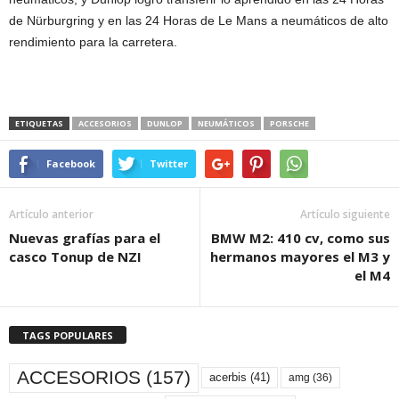
de Nürburgring y en las 24 Horas de Le Mans a neumáticos de alto
rendimiento para la carretera.
ETIQUETAS
ACCESORIOS
DUNLOP
NEUMÁTICOS
PORSCHE
Facebook
Twitter
Artículo anterior
Artículo siguiente
Nuevas grafías para el
BMW M2: 410 cv, como sus
casco Tonup de NZI
hermanos mayores el M3 y
el M4
TAGS POPULARES
ACCESORIOS
(157)
acerbis
(41)
amg
(36)