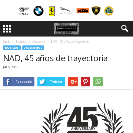
Inicio
Noticias
Accesorios
NAD, 45 años de trayectoria
NOTICIAS
ACCESORIOS
NAD, 45 años de trayectoria
Jul 6, 2018
Facebook
Twitter