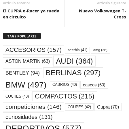
Artículo anterior
Artículo siguiente
El CUPRA e-Racer ya rueda
Nuevo Volkswagen T-
en circuito
Cross
TAGS POPULARES
ACCESORIOS
(157)
acerbis
(41)
amg
(36)
AUDI
(364)
ASTON MARTIN
(63)
BERLINAS
(297)
BENTLEY
(94)
BMW
(497)
cascos
(60)
CABRIOS
(40)
COMPACTOS
(215)
COCHES
(43)
competiciones
(146)
Cupra
(70)
COUPES
(42)
curiosidades
(131)
DEPORTIVOS
(577)