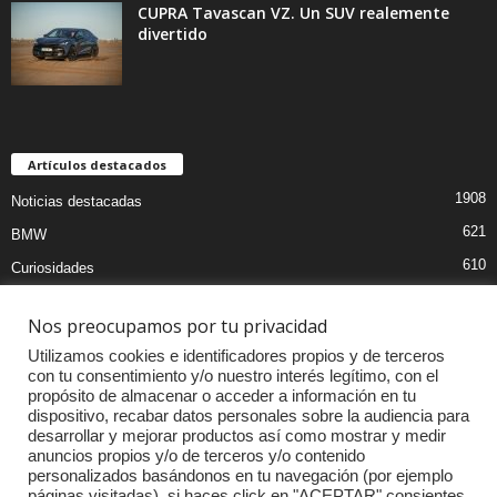
CUPRA Tavascan VZ. Un SUV realemente
divertido
Artículos destacados
1908
Noticias destacadas
621
BMW
610
Curiosidades
439
Pruebas coches
Nos preocupamos por tu privacidad
393
Audi
Utilizamos cookies e identificadores propios y de terceros
376
MOTOS
con tu consentimiento y/o nuestro interés legítimo, con el
propósito de almacenar o acceder a información en tu
333
Competiciones
dispositivo, recabar datos personales sobre la audiencia para
298
Mercedes
desarrollar y mejorar productos así como mostrar y medir
anuncios propios y/o de terceros y/o contenido
257
Accesorios
personalizados basándonos en tu navegación (por ejemplo
páginas visitadas). si haces click en "ACEPTAR" consientes