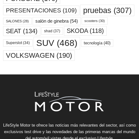
pruebas
(307)
PRESENTACIONES
(109)
salón de ginebra
(54)
scooters
(30)
SALONES
(28)
SKODA
(118)
SEAT
(134)
shad
(37)
SUV
(468)
tecnología
(40)
Superslot
(34)
VOLKSWAGEN
(190)
LifeStyle Motor te ofrece las noticias más relevantes del sector, así como
exclusivos test drive y las novedades de las primeras marcas del mundo
del automóvil vistas desde el exclusivo Lifestyle.