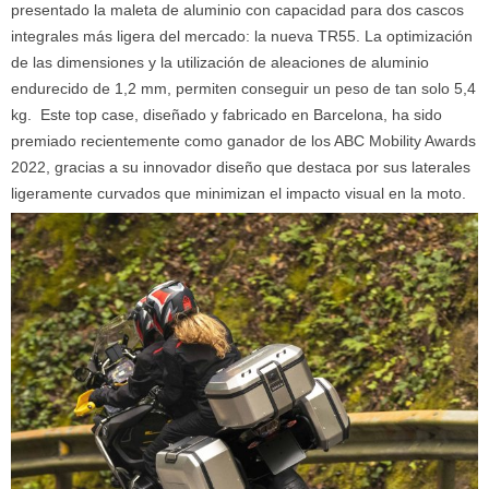
presentado la maleta de aluminio con capacidad para dos cascos
integrales más ligera del mercado: la nueva TR55. La optimización
de las dimensiones y la utilización de aleaciones de aluminio
endurecido de 1,2 mm, permiten conseguir un peso de tan solo 5,4
kg. Este top case, diseñado y fabricado en Barcelona, ha sido
premiado recientemente como ganador de los ABC Mobility Awards
2022, gracias a su innovador diseño que destaca por sus laterales
ligeramente curvados que minimizan el impacto visual en la moto.