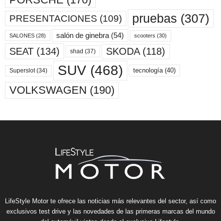
pruebas
(307)
PRESENTACIONES
(109)
salón de ginebra
(54)
scooters
(30)
SALONES
(28)
SKODA
(118)
SEAT
(134)
shad
(37)
SUV
(468)
tecnología
(40)
Superslot
(34)
VOLKSWAGEN
(190)
LifeStyle Motor te ofrece las noticias más relevantes del sector, así como
exclusivos test drive y las novedades de las primeras marcas del mundo