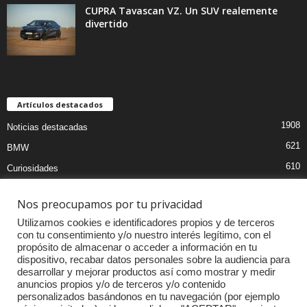
CUPRA Tavascan VZ. Un SUV realemente
divertido
Artículos destacados
1908
Noticias destacadas
621
BMW
610
Curiosidades
439
Pruebas coches
Nos preocupamos por tu privacidad
393
Audi
Utilizamos cookies e identificadores propios y de terceros
376
MOTOS
con tu consentimiento y/o nuestro interés legítimo, con el
propósito de almacenar o acceder a información en tu
333
Competiciones
dispositivo, recabar datos personales sobre la audiencia para
298
Mercedes
desarrollar y mejorar productos así como mostrar y medir
anuncios propios y/o de terceros y/o contenido
257
Accesorios
personalizados basándonos en tu navegación (por ejemplo