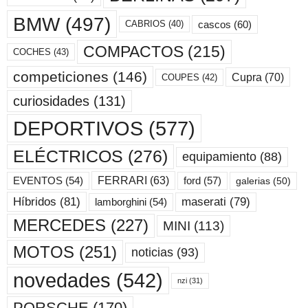
BMW
(497)
cascos
(60)
CABRIOS
(40)
COMPACTOS
(215)
COCHES
(43)
competiciones
(146)
Cupra
(70)
COUPES
(42)
curiosidades
(131)
DEPORTIVOS
(577)
ELÉCTRICOS
(276)
equipamiento
(88)
ford
(57)
FERRARI
(63)
EVENTOS
(54)
galerias
(50)
maserati
(79)
Híbridos
(81)
lamborghini
(54)
MERCEDES
(227)
MINI
(113)
MOTOS
(251)
noticias
(93)
novedades
(542)
nzi
(31)
PORSCHE
(170)