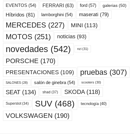
ford
(57)
FERRARI
(63)
EVENTOS
(54)
galerias
(50)
maserati
(79)
Híbridos
(81)
lamborghini
(54)
MERCEDES
(227)
MINI
(113)
MOTOS
(251)
noticias
(93)
novedades
(542)
nzi
(31)
PORSCHE
(170)
pruebas
(307)
PRESENTACIONES
(109)
salón de ginebra
(54)
scooters
(30)
SALONES
(28)
SKODA
(118)
SEAT
(134)
shad
(37)
SUV
(468)
tecnología
(40)
Superslot
(34)
VOLKSWAGEN
(190)