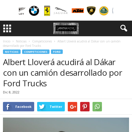
Inicio
Noticias
Competiciones
Albert Lloverá acudirá al Dákar con un camión
desarrollado por Ford Trucks
NOTICIAS
COMPETICIONES
FORD
Albert Lloverá acudirá al Dákar
con un camión desarrollado por
Ford Trucks
Dic 8, 2022
Facebook
Twitter